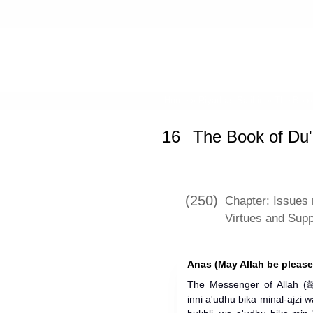
Home
»
Riyad as-Salihin
»
The Book 
16
The Book of Du'
(250)
Chapter: Issues 
Virtues and Supp
Anas (May Allah be please
The Messenger of Allah (ﷺ) used to supplicate: "Allahumma
inni a'udhu bika minal-ajzi w