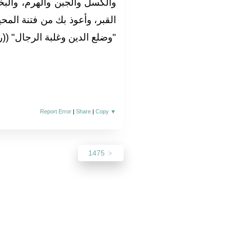
والكسل والجبن والهرم، والب
القبر، وأعوذ بك من فتنة المحيا و
‏"‏وضلع الدين وغلبة الرجال‏"‏ ‏(‏‏(‏رو
Report Error
|
Share
|
Copy
▼
1475