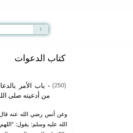
Qur'an
|
Sunnah
|
Prayer Times
|
Audio
كتاب الدعوات
باب الأمر بالدعاء
(250)
من أدعيته صلى الل
وعن أنس رضي الله عنه قال‏
الله عليه وسلم‏:‏ يقول‏:‏ ‏"‏ال