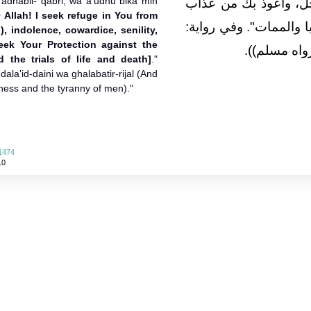
'adhabil- qabri, wa a'udhu bika min
خل، وأعوذ بك من عذاب
 Allah! I seek refuge in You from
الممات‏"‏‏.‏ وفي رواية‏:‏
, indolence, cowardice, senility,
eek Your Protection against the
اه مسلم‏)‏‏)‏‏.‏
 the trials of life and death]
."
ala'id-daini wa ghalabatir-rijal (And
ness and the tyranny of men)."
 1474
10