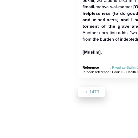
bukhli, wa a'udhu bika min 
fitnatil-mahya wal-mamat
[O
helplessness (to do good)
and miserliness; and I s
torment of the grave and
Another narration adds: "wa d
from the burden of indebted
[Muslim]
.
Reference
:
Riyad as-Salihin
In-book reference
: Book 16, Hadith 
1473