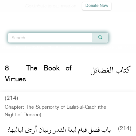
Contribute to our mission
Donate Now
Qur'an
|
Sunnah
|
Prayer Times
|
Audio
Home
»
Riyad as-Salihin
»
The Book of Virtues -
كتاب الفضائل
» Hadith 1190
كتاب الفضائل
8
The Book of
Virtues
(214)
Chapter: The Superiority of Lailat-ul-Qadr (the
Night of Decree)
- باب فضل قيام ليلة القدر وبيان أرجى لياليها‏:‏
(214)