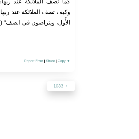
كما تصف الملائكة عند ربها‏؟‏‏"
وكيف تصف الملائكة عند ربها‏؟‏
الأُول، ويتراصون في الصف‏"‏ ‏(‏‏(‏رو
Report Error
|
Share
|
Copy
▼
1083