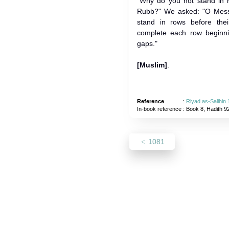
"Why do you not stand in r
Rubb?" We asked: "O Messe
stand in rows before their Rubb?" 
complete each row beginning
gaps."
[Muslim]
.
Reference
:
Riyad as-Salihin
In-book reference
: Book 8, Hadith 9
1081