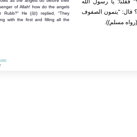
ows as the angels do before their
‏ فقلنا‏:‏ يا رسول الله
nger of Allah! how do the angels
 قال‏:‏ ‏"‏يتمون الصفوف
He (ﷺ) replied, "They
 with the first and filling all the
اه مسلم‏)‏‏)‏‏.‏
 1082
2