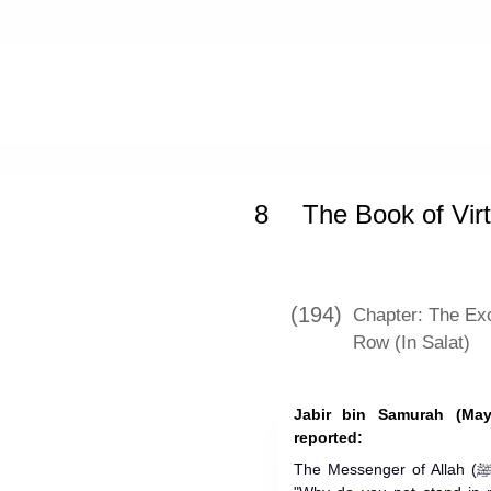
Home
»
Riyad as-Salihin
»
The Book
8
The Book of Vir
(194)
Chapter: The Exc
Row (In Salat)
Jabir bin Samurah (May
reported:
The Messenger of Allah (ﷺ) came out to us (once) and said,