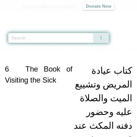
Contribute to our mission
Donate Now
Qur'an
|
Sunnah
|
Prayer Times
|
Audio
Home
»
Riyad as-Salihin
»
The Book of Visiting the Sick
» Hadith 895
6
The Book of
كتاب عيادة
Visiting the Sick
المريض وتشييع
الميت والصلاة
عليه وحضور
دفنه المكث عند