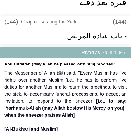
قبره بعد دفنه
(144)
(144)
Chapter: Visiting the Sick
- باب عيادة المريض
Riyad as-Salihin 895
Abu Hurairah (May Allah be pleased with him) reported:
The Messenger of Allah (ﷺ) said, "Every Muslim has five
rights over another Muslim (i.e., he has to perform five
duties for another Muslim): to return the greetings, to visit
the sick, to accompany funeral processions, to accept an
invitation, to respond to the sneezer
[i.e., to say:
'Yarhamuk-Allah (may Allah bestow His Mercy on you),'
when the sneezer praises Allah]
."
[Al-Bukhari and Muslim]
.