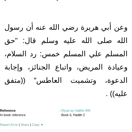
وعن أبي هريرة رضي الله عنه أن رسول
الله صلى الله عليه وسلم قال‏:‏ ‏"‏حق
المسلم علي المسلم خمس‏:‏ رد السلام،
وعيادة المريض، واتباع الجنائز، وإجابة
الدعوة، وتشميت العاطس” ‏(‏‏(‏متفق
عليه‏)‏‏)‏ ‏.‏
Reference
:
Riyad as-Salihin 895
In-book reference
: Book 6, Hadith 2
Report Error
|
Share
|
Copy
▼