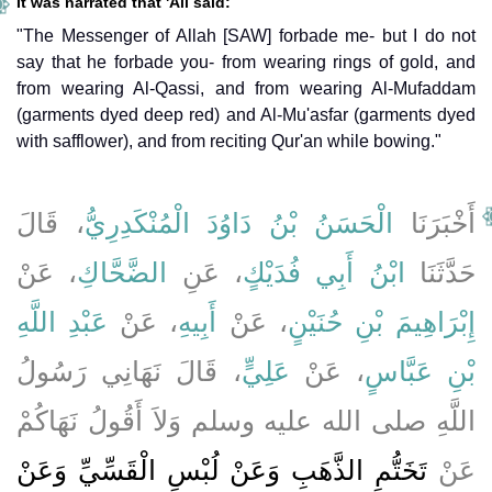
It was narrated that 'Ali said:
"The Messenger of Allah [SAW] forbade me- but I do not
say that he forbade you- from wearing rings of gold, and
from wearing Al-Qassi, and from wearing Al-Mufaddam
(garments dyed deep red) and Al-Mu'asfar (garments dyed
with safflower), and from reciting Qur'an while bowing."
أَخْبَرَنَا
الْحَسَنُ بْنُ دَاوُدَ الْمُنْكَدِرِيُّ
، قَالَ
حَدَّثَنَا
ابْنُ أَبِي فُدَيْكٍ
، عَنِ
الضَّحَّاكِ
، عَنْ
إِبْرَاهِيمَ بْنِ حُنَيْنٍ
، عَنْ
أَبِيهِ
، عَنْ
عَبْدِ اللَّهِ
بْنِ عَبَّاسٍ
، عَنْ
عَلِيٍّ
، قَالَ نَهَانِي رَسُولُ
اللَّهِ صلى الله عليه وسلم وَلاَ أَقُولُ نَهَاكُمْ
عَنْ
تَخَتُّمِ الذَّهَبِ وَعَنْ لُبْسِ الْقَسِّيِّ وَعَنْ