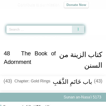
Contribute to our mission
Donate Now
Qur'an
|
Sunnah
|
Prayer Times
|
Audio
Home
»
Sunan an-Nasa'i
»
The Book of Adornment -
كتاب الزينة من السنن
» 
48
The Book of
كتاب الزينة من
Adornment
السنن
(43)
باب خَاتَمِ الذَّهَبِ ‏‏
(43)
Chapter: Gold Rings
Sunan an-Nasa'i 5173