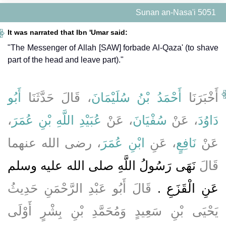
Sunan an-Nasa'i 5051
It was narrated that Ibn 'Umar said:
"The Messenger of Allah [SAW] forbade Al-Qaza' (to shave
part of the head and leave part)."
أَخْبَرَنَا
أَحْمَدُ بْنُ سُلَيْمَانَ
، قَالَ حَدَّثَنَا
أَبُو
،
عُبَيْدِ اللَّهِ بْنِ عُمَرَ
، عَنْ
سُفْيَانَ
، عَنْ
دَاوُدَ
عَنْ
نَافِعٍ
، عَنِ
ابْنِ عُمَرَ
، رضى الله عنهما
قَالَ
نَهَى رَسُولُ اللَّهِ صلى الله عليه وسلم
عَنِ الْقَزَعِ ‏.‏
قَالَ أَبُو عَبْدِ الرَّحْمَنِ حَدِيثُ
يَحْيَى بْنِ سَعِيدٍ وَمُحَمَّدِ بْنِ بِشْرٍ أَوْلَى