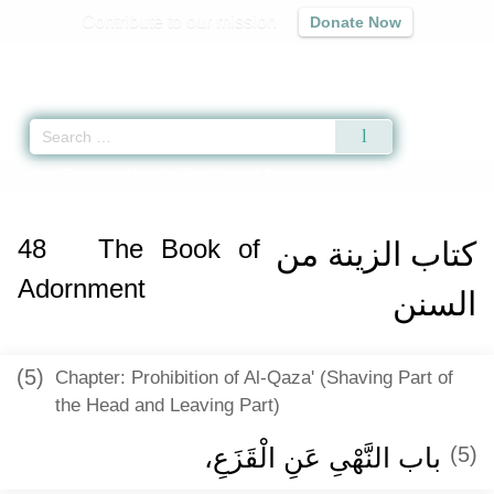
Contribute to our mission
Donate Now
Qur'an
|
Sunnah
|
Prayer Times
|
Audio
Home
»
Sunan an-Nasa'i
»
The Book of Adornment -
كتاب الزينة من السنن
» 
48
The Book of
كتاب الزينة من
Adornment
السنن
(5)
Chapter: Prohibition of Al-Qaza' (Shaving Part of
the Head and Leaving Part)
باب النَّهْىِ عَنِ الْقَزَعِ، ‏‏
(5)