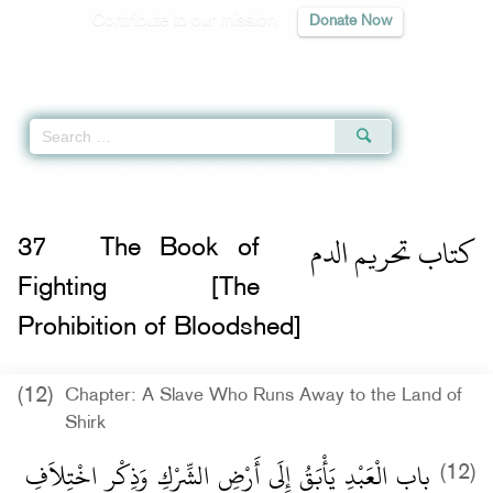
Contribute to our mission
Donate Now
Qur'an
|
Sunnah
|
Prayer Times
|
Audio
Home
»
Sunan an-Nasa'i
»
The Book of Fighting [The Prohibition of Bloodshe
كتاب تحريم الدم
37
The Book of
Fighting [The
Prohibition of Bloodshed]
(12)
Chapter: A Slave Who Runs Away to the Land of
Shirk
باب الْعَبْدِ يَأْبَقُ إِلَى أَرْضِ الشِّرْكِ وَذِكْرِ اخْتِلاَفِ
(12)