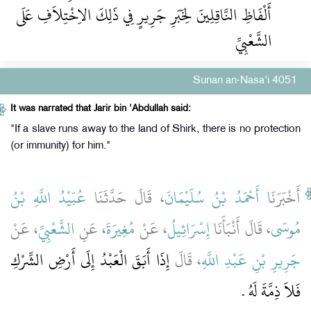
أَلْفَاظِ النَّاقِلِينَ لِخَبَرِ جَرِيرٍ فِي ذَلِكَ الاِخْتِلاَفِ عَلَى
الشَّعْبِيِّ ‏‏
Sunan an-Nasa'i 4051
It was narrated that Jarir bin 'Abdullah said:
"If a slave runs away to the land of Shirk, there is no protection
(or immunity) for him."
أَخْبَرَنَا
أَحْمَدُ بْنُ سُلَيْمَانَ
، قَالَ حَدَّثَنَا
عُبَيْدُ اللَّهِ بْنُ
مُوسَى
، قَالَ أَنْبَأَنَا
إِسْرَائِيلُ
، عَنْ
مُغِيرَةَ
، عَنِ
الشَّعْبِيِّ
، عَنْ
جَرِيرِ بْنِ عَبْدِ اللَّهِ
، قَالَ
إِذَا أَبَقَ الْعَبْدُ إِلَى أَرْضِ الشِّرْكِ
فَلاَ ذِمَّةَ لَهُ ‏.‏