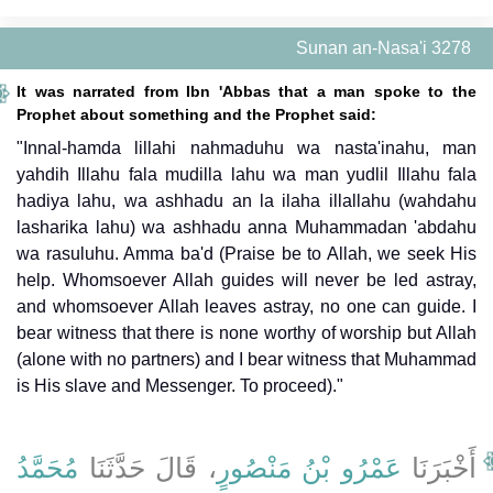
Sunan an-Nasa'i 3278
It was narrated from Ibn 'Abbas that a man spoke to the
Prophet about something and the Prophet said:
"Innal-hamda lillahi nahmaduhu wa nasta'inahu, man
yahdih Illahu fala mudilla lahu wa man yudlil Illahu fala
hadiya lahu, wa ashhadu an la ilaha illallahu (wahdahu
lasharika lahu) wa ashhadu anna Muhammadan 'abdahu
wa rasuluhu. Amma ba'd (Praise be to Allah, we seek His
help. Whomsoever Allah guides will never be led astray,
and whomsoever Allah leaves astray, no one can guide. I
bear witness that there is none worthy of worship but Allah
(alone with no partners) and I bear witness that Muhammad
is His slave and Messenger. To proceed)."
أَخْبَرَنَا
عَمْرُو بْنُ مَنْصُورٍ
، قَالَ حَدَّثَنَا
مُحَمَّدُ