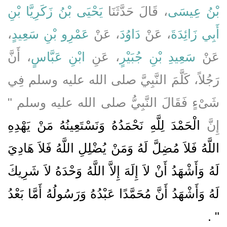
بْنُ عِيسَى
، قَالَ حَدَّثَنَا
يَحْيَى بْنُ زَكَرِيَّا بْنِ
،
عَمْرِو بْنِ سَعِيدٍ
، عَنْ
دَاوُدَ
، عَنْ
أَبِي زَائِدَةَ
عَنْ
سَعِيدِ بْنِ جُبَيْرٍ
، عَنِ
ابْنِ عَبَّاسٍ
، أَنَّ
رَجُلاً، كَلَّمَ النَّبِيَّ صلى الله عليه وسلم فِي
شَىْءٍ فَقَالَ النَّبِيُّ صلى الله عليه وسلم ‏"‏
إِنَّ
الْحَمْدَ لِلَّهِ نَحْمَدُهُ وَنَسْتَعِينُهُ مَنْ يَهْدِهِ
اللَّهُ فَلاَ مُضِلَّ لَهُ وَمَنْ يُضْلِلِ اللَّهُ فَلاَ هَادِيَ
لَهُ وَأَشْهَدُ أَنْ لاَ إِلَهَ إِلاَّ اللَّهُ وَحْدَهُ لاَ شَرِيكَ
لَهُ وَأَشْهَدُ أَنَّ مُحَمَّدًا عَبْدُهُ وَرَسُولُهُ أَمَّا بَعْدُ
‏"
‏ ‏.‏