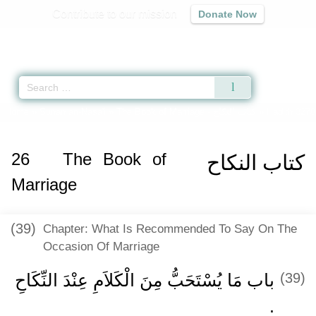
Contribute to our mission
Donate Now
Qur'an
|
Sunnah
|
Prayer Times
|
Audio
Home
»
Sunan an-Nasa'i
»
The Book of Marriage -
كتاب النكاح
» Hadith 3278
26
The Book of
كتاب النكاح
Marriage
(39)
Chapter: What Is Recommended To Say On The
Occasion Of Marriage
باب مَا يُسْتَحَبُّ مِنَ الْكَلاَمِ عِنْدَ النِّكَاحِ
(39)
‏.‏