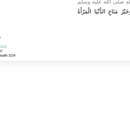
، لَّهِ صلى الله عليه وسلم
خَيْرُ مَتَاعِ الدُّنْيَا الْمَرْأَةُ
)
 3232
37
Hadith 3234