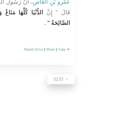
عَمْرِو بْنِ الْعَاصِ
أَنَّ رَسُولَ ال
قَالَ ‏"‏ إِنَّ
الدُّنْيَا كُلَّهَا مَتَاعٌ وَ
الصَّالِحَةُ ‏"
‏ ‏.‏
Report Error
|
Share
|
Copy
▼
3233