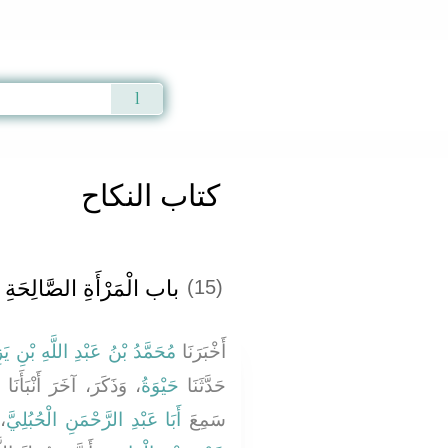
Qur'an
|
Sunnah
|
Prayer Times
|
Audio
كتاب النكاح
باب الْمَرْأَةِ الصَّالِحَةِ ‏.
(15)
أَخْبَرَنَا
مُحَمَّدُ بْنُ عَبْدِ اللَّهِ بْنِ يَز
حَدَّثَنَا
حَيْوَةُ
، وَذَكَرَ، آخَرَ أَنْبَأَنَا
سَمِعَ
أَبَا عَبْدِ الرَّحْمَنِ الْحُبُلِيَّ
يُ