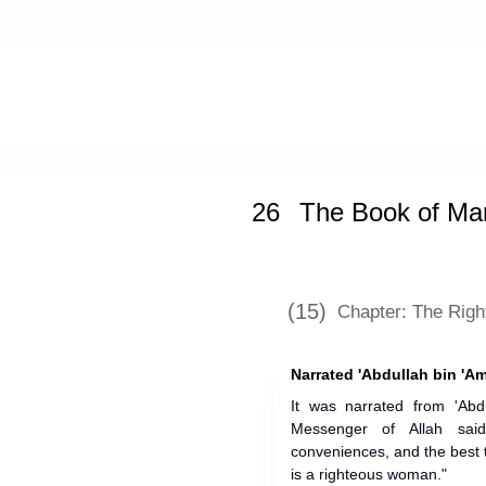
Home
»
Sunan an-Nasa'i
»
The Book
26
The Book of Mar
(15)
Chapter: The Rig
Narrated 'Abdullah bin 'Am
It was narrated from 'Abdu
Messenger of Allah said
conveniences, and the best 
is a righteous woman."