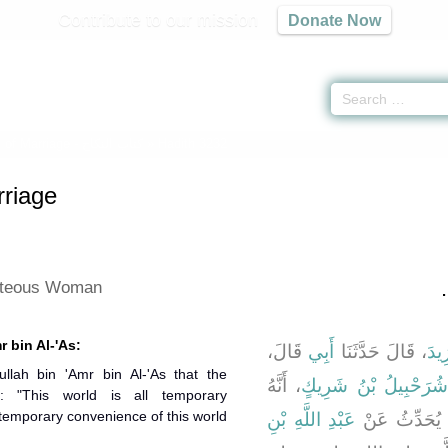
Contribute to our mission
Donate Now
 of Marriage -
كتاب النكاح
» Hadith 3232
riage
‏
hteous Woman
r bin Al-'As:
ِيدَ
، قَالَ حَدَّثَنَا
أَبِي
قَالَ،
llah bin 'Amr bin Al-'As that the
شُرَحْبِيلُ بْنُ شَرِيكٍ
، أَنَّهُ
: "This world is all temporary
temporary convenience of this world
، حَدِّثُ عَنْ
عَبْدِ اللَّهِ بْنِ