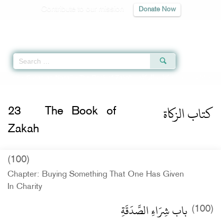
Contribute to our mission
Donate Now
Qur'an
|
Sunnah
|
Prayer Times
|
Audio
Home
»
Sunan an-Nasa'i
»
The Book of Zakah -
كتاب الزكاة
» Hadith 2618
كتاب الزكاة
23
The Book of
Zakah
(100)
Chapter: Buying Something That One Has Given
In Charity
باب شِرَاءِ الصَّدَقَةِ
(100)