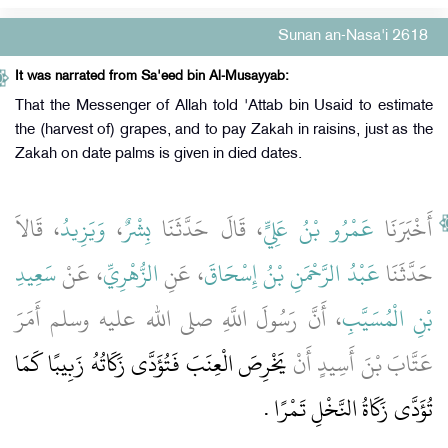
Sunan an-Nasa'i 2618
It was narrated from Sa'eed bin Al-Musayyab:
That the Messenger of Allah told 'Attab bin Usaid to estimate
the (harvest of) grapes, and to pay Zakah in raisins, just as the
Zakah on date palms is given in died dates.
، قَالاَ
وَيَزِيدُ
،
بِشْرٌ
، قَالَ حَدَّثَنَا
عَمْرُو بْنُ عَلِيٍّ
أَخْبَرَنَا
حَدَّثَنَا
عَبْدُ الرَّحْمَنِ بْنُ إِسْحَاقَ
، عَنِ
الزُّهْرِيِّ
، عَنْ
سَعِيدِ
بْنِ الْمُسَيَّبِ
، أَنَّ رَسُولَ اللَّهِ صلى الله عليه وسلم أَمَرَ
عَتَّابَ بْنَ أَسِيدٍ أَنْ
يَخْرِصَ الْعِنَبَ فَتُؤَدَّى زَكَاتُهُ زَبِيبًا كَمَا
تُؤَدَّى زَكَاةُ النَّخْلِ تَمْرًا ‏.‏