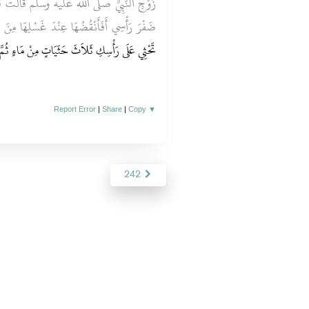
زَوْجِ النَّبِيِّ صلى الله عليه وسلم قَالَتْ قُلْتُ يَ
ضَفْرَ رَأْسِي أَفَأَنْقُضُهَا عِنْدَ غَسْلِهَا مِنَ الْج
تَحْثِي عَلَى رَأْسِكِ ثَلاَثَ حَثَيَاتٍ مِنْ مَاءٍ ثُ"
Report Error
|
Share
|
Copy
▼
242