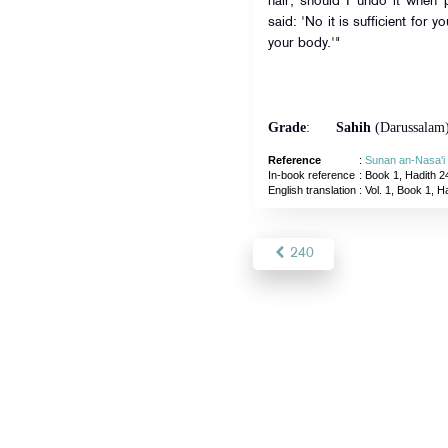
hair; should I undo it when
said: 'No it is sufficient for 
your body.'"
Grade
:
Sahih
(Darussalam
Reference
:
Sunan an-Nasa'i
In-book reference
: Book 1, Hadith 2
English translation
:
Vol. 1, Book 1, H
240