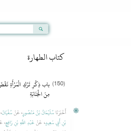
Qur'an
|
Sunnah
|
Prayer Times
|
Audio
كتاب الطهارة
باب ذِكْرِ تَرْكِ الْمَرْأَةِ نَقْضَ
(150)
مِنَ الْجَنَابَةِ
أَخْبَرَنَا
سُلَيْمَانُ بْنُ مَنْصُورٍ
، عَنْ
سُفْيَانَ
عَ
بْنِ أَبِي سَعِيدٍ
، عَنْ
عَبْدِ اللَّهِ بْنِ رَافِعٍ
عَنْ