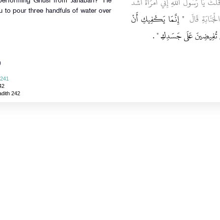
ا رَسُولَ اللَّهِ إِنِّي امْرَأَةٌ أَشُدُّ
 performing Ghusl from Janabah?' He
you to pour three handfuls of water over
َنَابَةِ قَالَ ‏
"‏ إِنَّمَا يَكْفِيكِ أَنْ
مَّ تُفِيضِينَ عَلَى جَسَدِكِ ‏
‏ ‏.‏
)
 241
42
adith 242