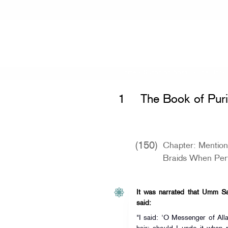
Home
»
Sunan an-Nasa'i
»
The Book o
1
The Book of Puri
(150)
Chapter: Mentio
Braids When Per
It was narrated that Umm Sala
said:
"I said: 'O Messenger of All