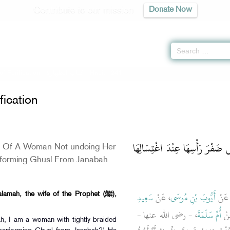
Contribute to our mission
Donate Now
f Purification -
كتاب الطهارة
» Hadith 241
fication
 ضَفْرَ رَأْسِهَا عِنْدَ اغْتِسَالِهَا
n Of A Woman Not undoing Her
forming Ghusl From Janabah
، نْ
أَيُّوبَ بْنِ مُوسَى
، عَنْ
سَعِيدِ
mah, the wife of the Prophet (ﷺ),
، 
أُمِّ سَلَمَةَ
، - رضى الله عنها -
ah, I am a woman with tightly braided