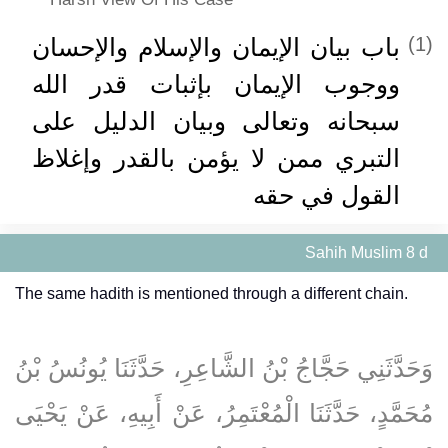
باب بيان الإيمان والإسلام والإحسان
(1)
ووجوب الإيمان بإثبات قدر الله
سبحانه وتعالى وبيان الدليل على
التبري ممن لا يؤمن بالقدر وإغلاظ
القول في حقه
Sahih Muslim 8 d
The same hadith is mentioned through a different chain.
وَحَدَّثَنِي حَجَّاجُ بْنُ الشَّاعِرِ، حَدَّثَنَا يُونُسُ بْنُ
مُحَمَّدٍ، حَدَّثَنَا الْمُعْتَمِرُ، عَنْ أَبِيهِ، عَنْ يَحْيَى