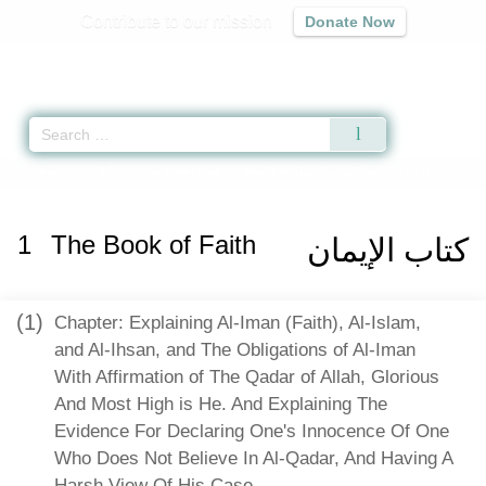
Contribute to our mission
Donate Now
Qur'an
|
Sunnah
|
Prayer Times
|
Audio
Home
»
Sahih Muslim
»
The Book of Faith -
كتاب الإيمان
» Hadith 8 d
1
The Book of Faith
كتاب الإيمان
(1)
Chapter: Explaining Al-Iman (Faith), Al-Islam,
and Al-Ihsan, and The Obligations of Al-Iman
With Affirmation of The Qadar of Allah, Glorious
And Most High is He. And Explaining The
Evidence For Declaring One's Innocence Of One
Who Does Not Believe In Al-Qadar, And Having A
Harsh View Of His Case