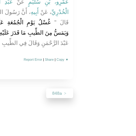
عَمْرِو، بْنِ سُلَيْمٍ
عَنْ
عَبْدِ 
الْخُدْرِيِّ
، عَنْ
أَبِيهِ
أَنَّ رَسُولَ ال
قَالَ ‏"‏
غُسْلُ يَوْمِ الْجُمُعَةِ عَ
وَيَمَسُّ مِنَ الطِّيبِ مَا قَدَرَ عَلَيْهِ"
عَبْدَ الرَّحْمَنِ وَقَالَ فِي الطِّيبِ وَ
Report Error
|
Share
|
Copy
▼
848a