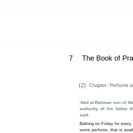
Home
»
Sahih Muslim
»
The Book of
7
The Book of Pra
(2)
Chapter: Perfume a
'Abd al-Rahman son of Abd
authority of his father t
said:
Bathing on Friday for every
some perfume, that is avail