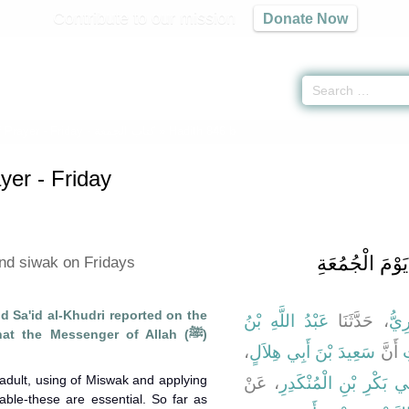
Contribute to our mission
Donate Now
 Prayer - Friday -
كتاب الجمعة
» Hadith 846 b
yer - Friday
مَ الْجُمُعَةِ ‏
nd siwak on Fridays
 Sa'id al-Khudri reported on the
ِيُّ
، حَدَّثَنَا
عَبْدُ اللَّهِ بْنُ
hat the Messenger of Allah (ﷺ)
،
سَعِيدَ بْنَ أَبِي هِلاَلٍ
أَنَّ
ِ
 adult, using of Miswak and applying
بِي بَكْرِ بْنِ الْمُنْكَدِرِ
، عَنْ
able-these are essential. So far as