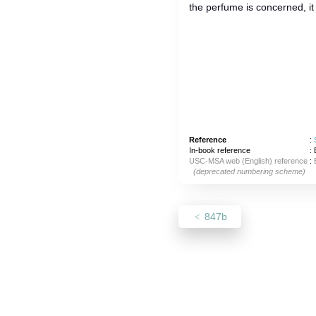
the perfume is concerned, it
Reference
:
In-book reference
: 
USC-MSA web (English) reference
:
(deprecated numbering scheme)
847b