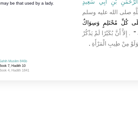
الرَّحْمَنِ بْنِ أَبِي سَعِيدٍ
 may be that used by a lady.
، لَّهِ صلى الله عليه وسلم
لَى كُلِّ مُحْتَلِمٍ وَسِوَاكٌ
 ‏
‏ ‏.‏ إِلاَّ أَنَّ بُكَيْرًا لَمْ يَذْكُرْ
لَوْ مِنْ طِيبِ الْمَرْأَةِ
‏.‏
Sahih Muslim 846b
Book 7, Hadith 10
Book 4, Hadith 1841