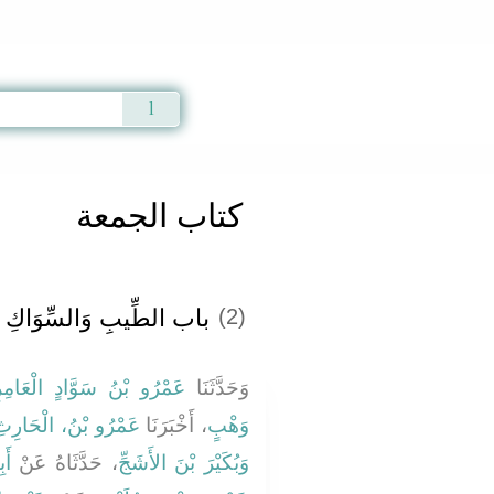
Qur'an
|
Sunnah
|
Prayer Times
|
Audio
كتاب الجمعة
باب الطِّيبِ وَالسِّوَاكِ يَوْ
(2)
وَحَدَّثَنَا
عَمْرُو بْنُ سَوَّادٍ الْعَامِر
وَهْبٍ
، أَخْبَرَنَا
عَمْرُو بْنُ، الْحَارِث
وَبُكَيْرَ بْنَ الأَشَجِّ
، حَدَّثَاهُ عَنْ
أَ