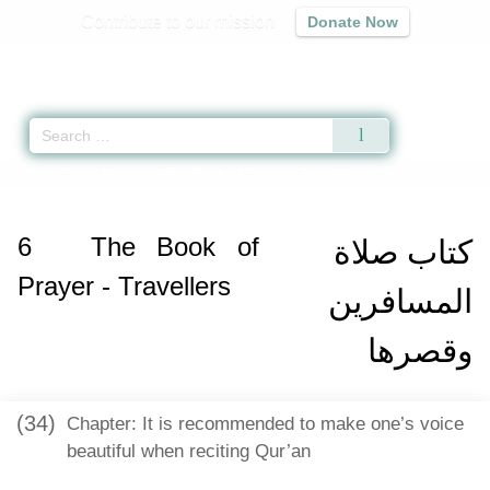
Contribute to our mission
Donate Now
Qur'an
|
Sunnah
|
Prayer Times
|
Audio
Home
»
Sahih Muslim
»
The Book of Prayer - Travellers -
المسافرين وقصرها
6
The Book of
كتاب صلاة
Prayer - Travellers
المسافرين
وقصرها
(34)
Chapter: It is recommended to make one’s voice
beautiful when reciting Qur’an