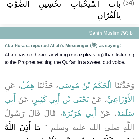
باب اسْتِحْبَابِ تَحْسِينِ الصَّوْتِ
(34)
بِالْقُرْآنِ ‏
Sahih Muslim 793 b
Abu Huraira reported Allah's Messenger (ﷺ) as saying:
Allah has not heard anything (more pleasing) than listening
to the Prophet reciting the Qur'an in a sweet loud voice.
وَحَدَّثَنَا
الْحَكَمُ بْنُ مُوسَى
، حَدَّثَنَا
هِقْلٌ
، عَنِ
الأَوْزَاعِيِّ
، عَنْ
يَحْيَى بْنِ أَبِي كَثِيرٍ
، عَنْ
أَبِي
سَلَمَةَ
، عَنْ
أَبِي هُرَيْرَةَ
، قَالَ قَالَ رَسُولُ
اللَّهِ صلى الله عليه وسلم ‏"‏
مَا أَذِنَ اللَّهُ