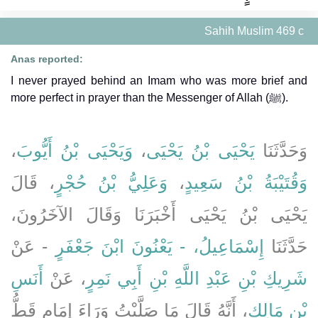
Sahih Muslim 469 c
Anas reported:
I never prayed behind an Imam who was more brief and
more perfect in prayer than the Messenger of Allah (ﷺ).
،
وَيَحْيَى بْنُ أَيُّوبَ
،
يَحْيَى بْنُ يَحْيَى
وَحَدَّثَنَا
، قَالَ
وَعَلِيُّ بْنُ حُجْرٍ
،
وَقُتَيْبَةُ بْنُ سَعِيدٍ
يَحْيَى بْنُ يَحْيَى أَخْبَرَنَا وَقَالَ الآخَرُونَ،
حَدَّثَنَا
إِسْمَاعِيلُ، - يَعْنُونَ ابْنَ جَعْفَرٍ
- عَنْ
شَرِيكِ بْنِ عَبْدِ اللَّهِ بْنِ أَبِي نَمِرٍ
، عَنْ
أَنَسِ
بْنِ مَالِكٍ
، أَنَّهُ قَالَ مَا صَلَّيْتُ وَرَاءَ إِمَامٍ قَطُّ