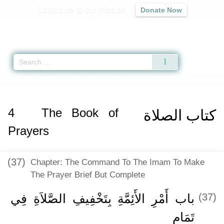
Contribute to our mission
Donate Now
Qur'an
|
Sunnah
|
Prayer Times
|
Audio
Home
»
Sahih Muslim
»
The Book of Prayers -
كتاب الصلاة
» Hadith 469 c
4
The Book of
كتاب الصلاة
Prayers
(37)
Chapter: The Command To The Imam To Make
The Prayer Brief But Complete
باب أَمْرِ الأَئِمَّةِ بِتَخْفِيفِ الصَّلاَةِ فِي
(37)
تَمَامٍ ‏