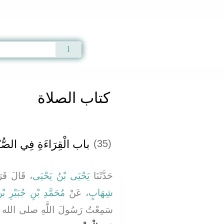
Qur'an
|
Sunnah
|
Prayer Times
|
Audio
كتاب الصلاة
باب الْقِرَاءَةِ فِي الصُّبْح
(35)
حَدَّثَنَا
يَحْيَى بْنُ يَحْيَى
قَالَ قَرَأ
شِهَابٍ
، عَنْ
مُحَمَّدِ بْنِ جُبَيْرِ ب
سَمِعْتُ رَسُولَ اللَّهِ صلى ال