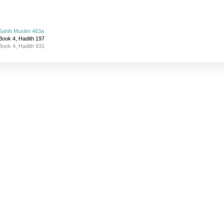
Sahih Muslim 463a
Book 4, Hadith 197
Book 4, Hadith 931