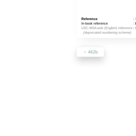
Reference
:
In-book reference
: 
USC-MSA web (English) reference
:
(deprecated numbering scheme)
462b