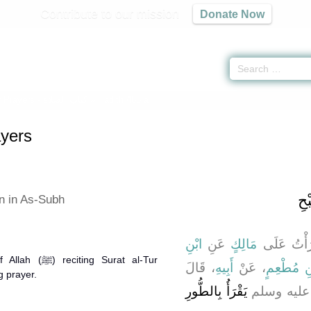
Contribute to our mission
Donate Now
 Prayers -
كتاب الصلاة
» Hadith 463 a
yers
ِ ‏
on in As-Subh
، ْتُ عَلَى
مَالِكٍ
عَنِ
ابْنِ
g Surat al-Tur
ْنِ مُطْعِمٍ
، عَنْ
أَبِيهِ
، قَالَ
g prayer.
له عليه وسلم
يَقْرَأُ بِالطُّورِ