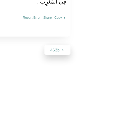
فِي الْمَغْرِبِ ‏.‏
Report Error
|
Share
|
Copy
▼
463b