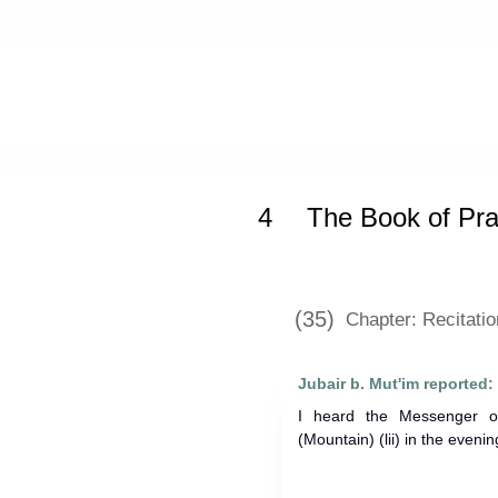
Home
»
Sahih Muslim
»
The Book of
4
The Book of Pra
(35)
Chapter: Recitati
Jubair b. Mut'im reported:
I heard the Messenger of Allah (ﷺ) recitin
(Mountain) (lii) in the evenin