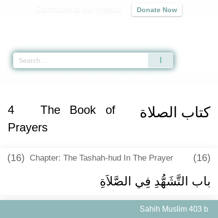
Contribute to our mission
Donate Now
Qur'an
|
Sunnah
|
Prayer Times
|
Audio
Home
»
Sahih Muslim
»
The Book of Prayers -
كتاب الصلاة
» Hadith 403 b
4
The Book of
كتاب الصلاة
Prayers
(16)
(16)
Chapter: The Tashah-hud In The Prayer
باب التَّشَهُّدِ فِي الصَّلاَةِ ‏
Sahih Muslim 403 b