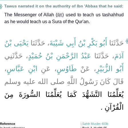
Tawus narrated it on the authority of Ibn 'Abbas that he said:
The Messenger of Allah (ﷺ) used to teach us tashahhud
as he would teach us a Sura of the Qur'an.
حَدَّثَنَا
أَبُو بَكْرِ بْنُ أَبِي شَيْبَةَ
، حَدَّثَنَا
يَحْيَى بْنُ
آدَمَ
، حَدَّثَنَا
عَبْدُ الرَّحْمَنِ بْنُ حُمَيْدٍ
، حَدَّثَنِي
،
ابْنِ عَبَّاسٍ
، عَنِ
طَاوُسٍ
، عَنْ
أَبُو الزُّبَيْرِ
قَالَ كَانَ رَسُولُ اللَّهِ صلى الله عليه وسلم
يُعَلِّمُنَا التَّشَهُّدَ كَمَا يُعَلِّمُنَا السُّورَةَ مِنَ
الْقُرْآنِ ‏.‏
Reference
:
Sahih Muslim 403b
In-book reference
: Book 4, Hadith 65