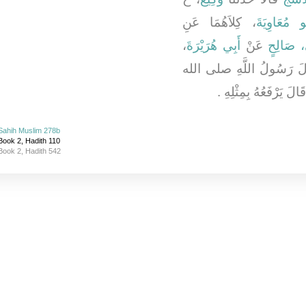
ُو مُعَاوِيَةَ
، كِلاَهُمَا عَنِ
،
أَبِي هُرَيْرَةَ
عَنْ
ي، صَالِحٍ
َالَ رَسُولُ اللَّهِ صلى الله
َرْفَعُهُ بِمِثْلِهِ ‏.‏
Sahih Muslim 278b
Book 2, Hadith 110
Book 2, Hadith 542