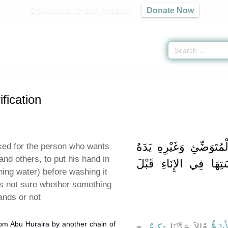
Contribute to our mission
Donate Now
 Purification -
كتاب الطهارة
» Hadith 278b
fication
َوَضِّئِ وَغَيْرِهِ يَدَهُ
liked for the person who wants
and others, to put his hand in
ِهَا فِي الإِنَاءِ قَبْلَ
ning water) before washing it
 is not sure whether something
ands or not
from Abu Huraira by another chain of
َشَجُّ
قَالاَ حَدَّثَنَا
وَكِيعٌ
، ح