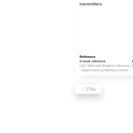
transmitters.
Reference
:
In-book reference
: 
USC-MSA web (English) reference
:
(deprecated numbering scheme)
278a