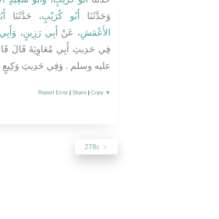
وَحَدَّثَنَا
أَبُو كُرَيْبٍ
، حَدَّثَنَا
أَب
وَأَبِ
،
أَبِي رَزِينٍ
، عَنْ
الأَعْمَشِ
فِي حَدِيثِ أَبِي مُعَاوِيَةَ قَالَ ق
عليه وسلم ‏.‏ وَفِي حَدِيثِ وَكِيعٍ قَالَ ي
Report Error
|
Share
|
Copy
▼
278c