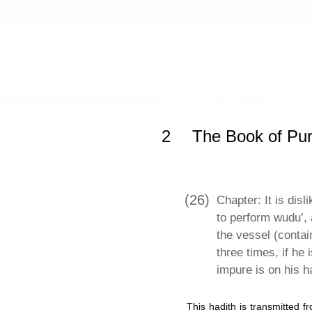
Home
»
Sahih Muslim
»
The Book of
2
The Book of Puri
(26)
Chapter: It is dis
to perform wudu’, 
the vessel (contai
three times, if he
impure is on his h
This hadith is transmitted 