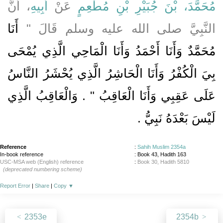
مُحَمَّدَ، بْنَ جُبَيْرِ بْنِ مُطْعِمٍ
عَنْ
أَبِيهِ
، أَنَّ
النَّبِيَّ صلى الله عليه وسلم قَالَ ‏"‏
أَنَا
مُحَمَّدٌ وَأَنَا أَحْمَدُ وَأَنَا الْمَاحِي الَّذِي يُمْحَى
بِيَ الْكُفْرُ وَأَنَا الْحَاشِرُ الَّذِي يُحْشَرُ النَّاسُ
عَلَى عَقِبِي وَأَنَا الْعَاقِبُ ‏"‏ ‏.‏ وَالْعَاقِبُ الَّذِي
لَيْسَ بَعْدَهُ نَبِيُّ ‏.‏
Reference
:
Sahih Muslim 2354a
In-book reference
: Book 43, Hadith 163
USC-MSA web (English) reference
:
Book 30, Hadith 5810
(deprecated numbering scheme)
Report Error
|
Share
|
Copy
▼
2353e
2354b