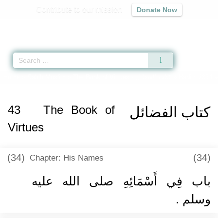
Contribute to our mission
Donate Now
Qur'an
|
Sunnah
|
Prayer Times
|
Audio
Home
»
Sahih Muslim
»
The Book of Virtues -
كتاب الفضائل
» Hadith 2354 a
43
The Book of
كتاب الفضائل
Virtues
(34)
(34)
Chapter: His Names
باب فِي أَسْمَائِهِ صلى الله عليه
وسلم ‏.‏