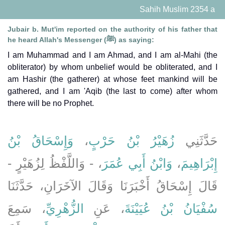
Sahih Muslim 2354 a
Jubair b. Mut'im reported on the authority of his father that
he heard Allah's Messenger (ﷺ) as saying:
I am Muhammad and I am Ahmad, and I am al-Mahi (the
obliterator) by whom unbelief would be obliterated, and I
am Hashir (the gatherer) at whose feet mankind will be
gathered, and I am 'Aqib (the last to come) after whom
there will be no Prophet.
وَإِسْحَاقُ بْنُ
،
زُهَيْرُ بْنُ حَرْبٍ
حَدَّثَنِي
، - وَاللَّفْظُ لِزُهَيْرٍ -
وَابْنُ أَبِي عُمَرَ
،
إِبْرَاهِيمَ
قَالَ إِسْحَاقُ أَخْبَرَنَا وَقَالَ الآخَرَانِ، حَدَّثَنَا
سُفْيَانُ بْنُ عُيَيْنَةَ
، عَنِ
الزُّهْرِيِّ
، سَمِعَ