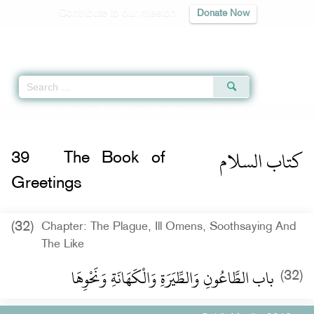
Contribute to our mission
Donate Now
Qur'an
|
Sunnah
|
Prayer Times
|
Audio
Home
»
Sahih Muslim
»
The Book of Greetings -
كتاب السلام
» Hadith 2219 c
كتاب السلام
39
The Book of
Greetings
(32)
Chapter: The Plague, Ill Omens, Soothsaying And
The Like
باب الطَّاعُونِ وَالطِّيَرَةِ وَالْكَهَانَةِ وَنَحْوِهَا ‏‏
(32)