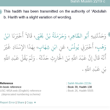
Sahih Muslim 2219 c
This hadith has been transmitted on the authority of 'Abdullah
b. Harith with a slight variation of wording.
ابْنُ
، قَالاَ أَخْبَرَنَا
وَحَرْمَلَةُ بْنُ يَحْيَى
،
أَبُو الطَّاهِرِ
وَحَدَّثَنِيهِ
وَهْبٍ
، أَخْبَرَنِي
يُونُسُ
، عَنِ
ابْنِ شِهَابٍ
، بِهَذَا الإِسْنَادِ غَيْرَ
أَنَّهُ قَالَ إِنَّ عَبْدَ اللَّهِ بْنَ الْحَارِثِ حَدَّثَهُ ‏.‏ وَلَمْ يَقُلْ عَبْدِ اللَّهِ
بْنِ عَبْدِ اللَّهِ
‏.‏
Reference
:
Sahih Muslim 2219c
In-book reference
: Book 39, Hadith 138
USC-MSA web (English) reference
:
Book 26, Hadith 5505
(deprecated numbering scheme)
Report Error
|
Share
|
Copy
▼