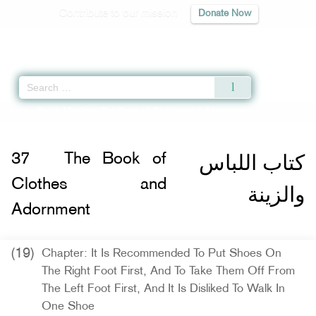
Contribute to our mission
Donate Now
Qur'an
|
Sunnah
|
Prayer Times
|
Audio
Home
»
Sahih Muslim
»
The Book of Clothes and Adornment -
 اللباس والزينة
كتاب اللباس
37
The Book of
Clothes and
والزينة
Adornment
(19)
Chapter: It Is Recommended To Put Shoes On
The Right Foot First, And To Take Them Off From
The Left Foot First, And It Is Disliked To Walk In
One Shoe