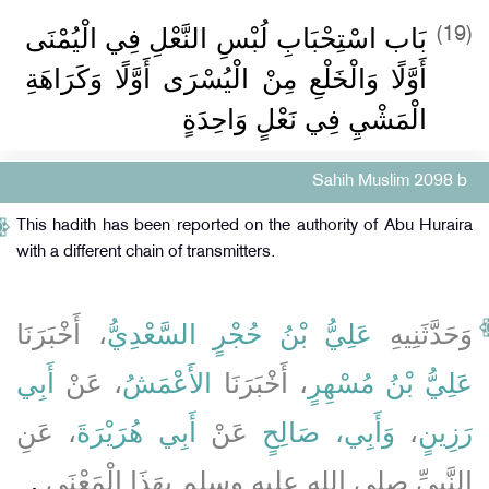
بَاب اسْتِحْبَابِ لُبْسِ النَّعْلِ فِي الْيُمْنَى
(19)
أَوَّلًا وَالْخَلْعِ مِنْ الْيُسْرَى أَوَّلًا وَكَرَاهَةِ
الْمَشْيِ فِي نَعْلٍ وَاحِدَةٍ
Sahih Muslim 2098 b
This hadith has been reported on the authority of Abu Huraira
with a different chain of transmitters.
وَحَدَّثَنِيهِ
عَلِيُّ بْنُ حُجْرٍ السَّعْدِيُّ
، أَخْبَرَنَا
عَلِيُّ بْنُ مُسْهِرٍ
، أَخْبَرَنَا
الأَعْمَشُ
، عَنْ
أَبِي
، عَنِ
أَبِي هُرَيْرَةَ
عَنْ
وَأَبِي، صَالِحٍ
،
رَزِينٍ
النَّبِيِّ صلى الله عليه وسلم بِهَذَا الْمَعْنَى
‏.‏