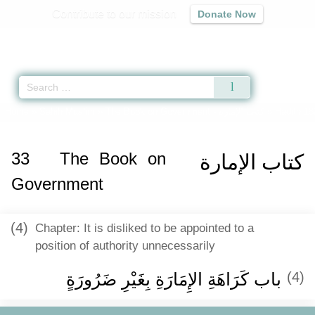
Contribute to our mission
Donate Now
Qur'an
|
Sunnah
|
Prayer Times
|
Audio
Home
»
Sahih Muslim
»
The Book on Government -
كتاب الإمارة
» Hadith 18
33
The Book on
كتاب الإمارة
Government
(4)
Chapter: It is disliked to be appointed to a
position of authority unnecessarily
باب كَرَاهَةِ الإِمَارَةِ بِغَيْرِ ضَرُورَةٍ ‏‏
(4)