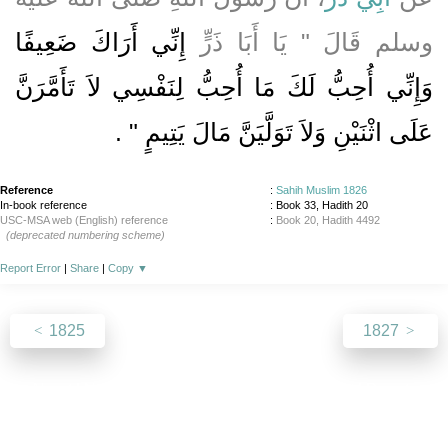
وسلم قَالَ ‏"‏ يَا أَبَا ذَرٍّ
إِنِّي أَرَاكَ ضَعِيفًا
وَإِنِّي أُحِبُّ لَكَ مَا أُحِبُّ لِنَفْسِي لاَ تَأَمَّرَنَّ
عَلَى اثْنَيْنِ وَلاَ تَوَلَّيَنَّ مَالَ يَتِيمٍ ‏"
‏ ‏.‏
Reference
:
Sahih Muslim 1826
In-book reference
: Book 33, Hadith 20
USC-MSA web (English) reference
:
Book 20, Hadith 4492
(deprecated numbering scheme)
Report Error
|
Share
|
Copy
▼
1825
1827
About
|
News
|
Support
|
Developers
|
Contact
|
Donate