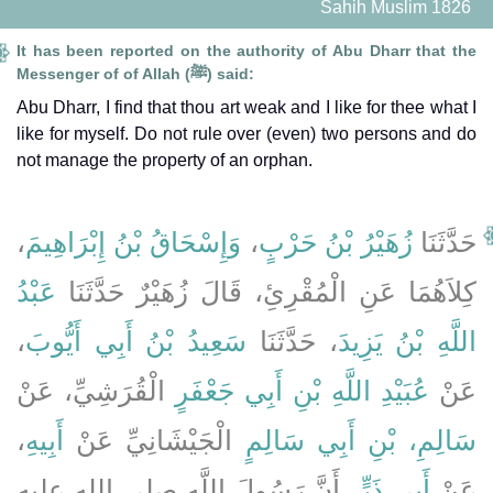
Sahih Muslim 1826
It has been reported on the authority of Abu Dharr that the
Messenger of of Allah (ﷺ) said:
Abu Dharr, I find that thou art weak and I like for thee what I
like for myself. Do not rule over (even) two persons and do
not manage the property of an orphan.
،
وَإِسْحَاقُ بْنُ إِبْرَاهِيمَ
،
زُهَيْرُ بْنُ حَرْبٍ
حَدَّثَنَا
كِلاَهُمَا عَنِ الْمُقْرِئِ، قَالَ زُهَيْرٌ حَدَّثَنَا
عَبْدُ
،
سَعِيدُ بْنُ أَبِي أَيُّوبَ
، حَدَّثَنَا
اللَّهِ بْنُ يَزِيدَ
عَنْ
عُبَيْدِ اللَّهِ بْنِ أَبِي جَعْفَرٍ
الْقُرَشِيِّ، عَنْ
،
أَبِيهِ
الْجَيْشَانِيِّ عَنْ
سَالِمِ، بْنِ أَبِي سَالِمٍ
عَنْ
أَبِي ذَرٍّ
، أَنَّ رَسُولَ اللَّهِ صلى الله عليه