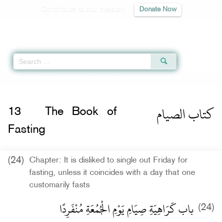
Contribute to our mission
Donate Now
Qur'an
|
Sunnah
|
Prayer Times
|
Audio
Home
»
Sahih Muslim
»
The Book of Fasting -
كتاب الصيام
» Hadith 1144 a
كتاب الصيام
13
The Book of
Fasting
(24)
Chapter: It is disliked to single out Friday for
fasting, unless it coincides with a day that one
customarily fasts
باب كَرَاهِيَةِ صِيَامِ يَوْمِ الْجُمُعَةِ مُنْفَرِدًا
(24)