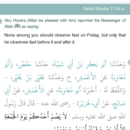
Sahih Muslim 1144 a
Abu Huraira (Allah be pleased with him) reported the Messenger of
Allah (ﷺ) as saying:
None among you should observe fast on Friday, but only that
he observes fast before it and after it.
وَأَبُو
،
حَفْصٌ
، حَدَّثَنَا
أَبُو بَكْرِ بْنُ أَبِي شَيْبَةَ
وَحَدَّثَنَا
، -
يَحْيَى بْنُ يَحْيَى
، ح وَحَدَّثَنَا
الأَعْمَشِ
عَنِ
مُعَاوِيَةَ
وَاللَّفْظُ لَهُ - أَخْبَرَنَا
أَبُو مُعَاوِيَةَ
، عَنِ
الأَعْمَشِ
، عَنْ
أَبِي
صَالِحٍ
، عَنْ
أَبِي، هُرَيْرَةَ
- رضى الله عنه - قَالَ قَالَ رَسُولُ
اللَّهِ صلى الله عليه وسلم ‏"‏
لاَ يَصُمْ أَحَدُكُمْ يَوْمَ الْجُمُعَةِ
إِلاَّ أَنْ يَصُومَ قَبْلَهُ أَوْ يَصُومَ بَعْدَهُ ‏"
‏ ‏.‏