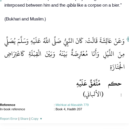
interposed between him and the
qibla
like a corpse on a bier.”
(Bukhari and Muslim.)
وَعَنْ عَائِشَةَ قَالَتْ: كَانَ النَّبِيُّ صَلَّى اللَّهُ عَلَيْهِ وَسَلَّمَ يُصَلِّي
مِنَ اللَّيْلِ وَأَنَا مُعْتَرِضَةٌ بَيْنَهُ وَبَيْنَ الْقِبْلَةِ كَاعْتِرَاضِ
الْجَنَازَةِ
حكم
مُتَّفَقٌ عَلَيْهِ
(الألباني)
:
Reference
:
Mishkat al-Masabih 779
In-book reference
: Book 4, Hadith 207
Report Error
|
Share
|
Copy
▼