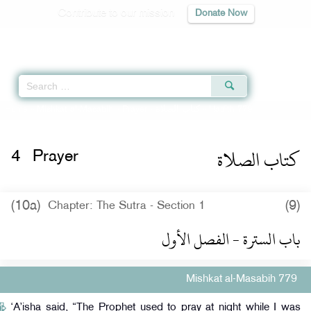
Contribute to our mission
Donate Now
Qur'an
|
Sunnah
|
Prayer Times
|
Audio
Home
»
Mishkat al-Masabih
»
Prayer -
كتاب الصلاة
» Hadith 779
كتاب الصلاة
4
Prayer
(10a)
(9)
Chapter: The Sutra - Section 1
باب السترة - الفصل الأول
Mishkat al-Masabih 779
‘A’isha said, “The Prophet used to pray at night while I was