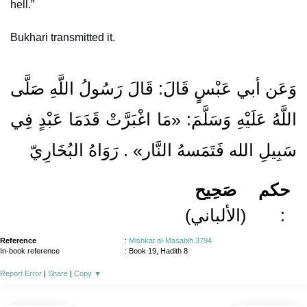
hell.”
Bukhari transmitted it.
وَعَن أبي عَبْسٍ قَالَ: قَالَ رَسُولُ اللَّهِ صَلَّى
اللَّهُ عَلَيْهِ وَسَلَّمَ: «مَا اغْبَرَّتْ قَدَمَا عَبْدٍ فِي
سَبِيلِ الله فَتَمَسهُ النَّار» . رَوَاهُ البُخَارِيّ
حكم
صَحِيح
(الألباني)
:
Reference
:
Mishkat al-Masabih 3794
In-book reference
: Book 19, Hadith 8
Report Error
|
Share
|
Copy
▼