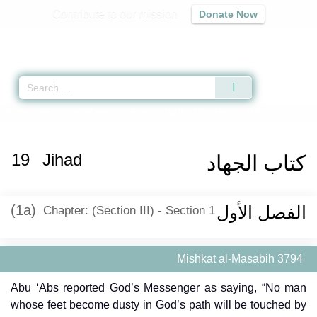
Contribute to our mission
Donate Now
Qur'an
|
Sunnah
|
Prayer Times
|
Audio
Home
»
Mishkat al-Masabih
»
Jihad -
كتاب الجهاد
» Hadith 3794
19
Jihad
كتاب الجهاد
(1a)
الفصل الأول
Chapter: (Section III) - Section 1
Mishkat al-Masabih 3794
Abu ‘Abs reported God’s Messenger as saying, “No man
whose feet become dusty in God’s path will be touched by