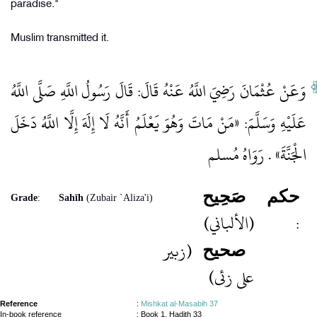
paradise."
Muslim transmitted it.
وَعَنْ عُثْمَانَ رَضِيَ اللَّهُ عَنْهُ قَالَ: قَالَ رَسُولُ اللَّهِ صَلَّى اللَّهُ
عَلَيْهِ وَسَلَّمَ: «مَنْ مَاتَ وَهُوَ يَعْلَمُ أَنَّهُ لَا إِلَهَ إِلَّا اللَّهُ دَخَلَ
الْجَنَّةَ» . رَوَاهُ مُسلم
حكم
صَحِيح
Grade
:
Sahīh
(Zubair `Aliza'i)
(الألباني)
:
(زبیر
صحیح
علی زئی)
Reference
:
Mishkat al-Masabih 37
In-book reference
: Book 1, Hadith 33