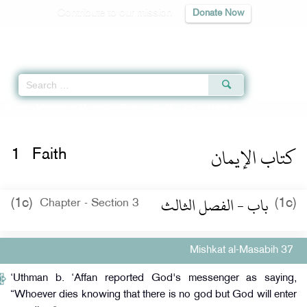
Contribute to our mission
Donate Now
Qur'an
|
Sunnah
|
Prayer Times
|
Audio
Home
»
Mishkat al-Masabih
»
Faith -
كتاب الإيمان
» Hadith 37
كتاب الإيمان
1
Faith
باب - الفصل الثالث
(1c)
(1c)
Chapter - Section 3
Mishkat al-Masabih 37
‘Uthman b. ‘Affan reported God's messenger as saying,
“Whoever dies knowing that there is no god but God will enter