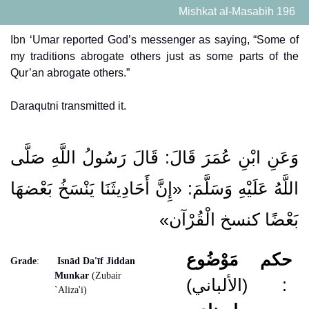
Mishkat al-Masabih 196
Ibn ‘Umar reported God’s messenger as saying, “Some of
my traditions abrogate others just as some parts of the
Qur’an abrogate others.”
Daraqutni transmitted it.
وَعَنِ ابْنِ عُمَرَ قَالَ: قَالَ رَسُولُ اللَّهِ صَلَّى
اللَّهُ عَلَيْهِ وَسَلَّمَ: «إِنَّ أَحَادِيثَنَا يَنْسَخُ بَعْضهَا
بَعْضًا كنسخ الْقُرْآن»
حكم
مَوْضُوع
Grade
:
Isnād Da'īf Jiddan
Munkar
(Zubair
(الألباني)
:
`Aliza'i)