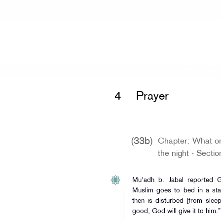
Home
»
Mishkat al-Masabih
»
Prayer 
4
Prayer
(33b)
Chapter: What on
the night - Sectio
Mu'adh b. Jabal reported G
Muslim goes to bed in a sta
then is disturbed [from slee
good, God will give it to him.”