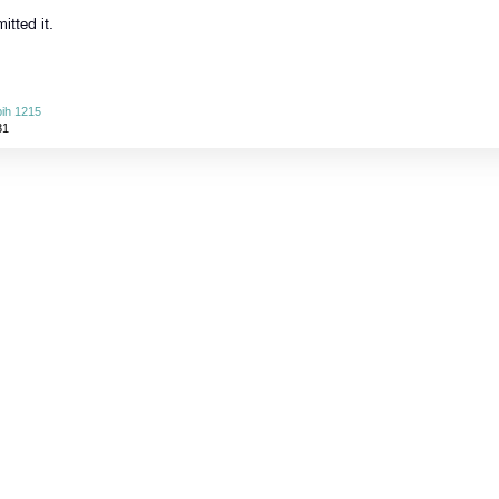
tted it.
ih 1215
31