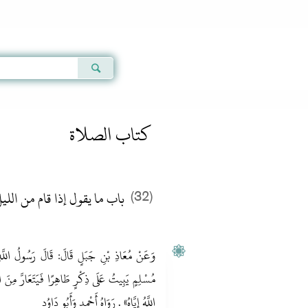
Qur'an
|
Sunnah
|
Prayer Times
|
Audio
كتاب الصلاة
باب ما يقول إذا قام من اللي
(32)
وَعَنْ مُعَاذِ بْنِ جَبَلٍ قَالَ: قَالَ رَسُولُ اللَّهِ 
مُسْلِمٍ يَبِيتُ عَلَى ذِكْرٍ طَاهِرًا فَيَتَعَارَّ مِنَ الل
اللَّهُ إِيَّاهُ» . رَوَاهُ أَحْمد وَأَبُو دَاوُد