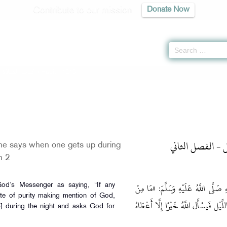
Contribute to our mission
Donate Now
-
كتاب الصلاة
» Hadith 1215
ل - الفصل الثاني
e says when one gets up during
n 2
صَلَّى اللَّهُ عَلَيْهِ وَسَلَّمَ: «مَا مِنْ
od’s Messenger as saying, “If any
te of purity making mention of God,
َّيْل فَيسْأَل اللَّهُ خَيْرًا إِلَّا أَعْطَاهُ
p] during the night and asks God for