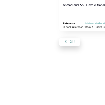
Ahmad and Abu Dawud transmi
Reference
:
Mishkat al-Masab
In-book reference
: Book 4, Hadith 6
1214