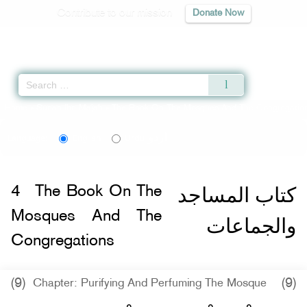
Contribute to our mission
Donate Now
Qur'an
|
Sunnah
|
Prayer Times
|
Audio
Home
»
Sunan Ibn Majah
»
The Book On The Mosques And The Congregatio
اردو
Language:
English
Urdu
كتاب المساجد
4
The Book On The
Mosques And The
والجماعات
Congregations
(9)
(9)
Chapter: Purifying And Perfuming The Mosque