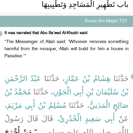
باب تَطْهِيرِ الْمَسَاجِدِ وَتَطْيِيبِهَا
Sunan Ibn Majah 757
It was narrated that Abu Sa'eed Al-Khudri said:
"The Messenger of Allah said: 'Whoever removes something
harmful from the mosque, Allah will build for him a house in
Paradise.'"
حَدَّثَنَا
هِشَامُ بْنُ عَمَّارٍ
، حَدَّثَنَا
عَبْدُ الرَّحْمَنِ
بْنُ سُلَيْمَانَ بْنِ أَبِي الْجَوْنِ
، حَدَّثَنَا
مُحَمَّدُ بْنُ
،
مُسْلِمُ بْنُ أَبِي مَرْيَمَ
، حَدَّثَنَا
صَالِحٍ الْمَدَنِيُّ
عَنْ
أَبِي سَعِيدٍ الْخُدْرِيِّ
، قَالَ قَالَ رَسُولُ
اللَّهِ ـ صلى الله عليه وسلم ـ ‏
"‏ مَنْ أَخْرَجَ