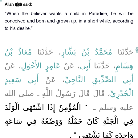
Allah (ﷺ) said:
“When the believer wants a child in Paradise, he will be
conceived and born and grown up, in a short while, according
to his desire.”
حَدَّثَنَا
مُحَمَّدُ بْنُ بَشَّارٍ
، حَدَّثَنَا
مُعَاذُ بْنُ
هِشَامٍ
، حَدَّثَنَا
أَبِي
، عَنْ
عَامِرٍ الأَحْوَلِ
، عَنْ
أَبِي الصِّدِّيقِ النَّاجِيِّ
، عَنْ
أَبِي سَعِيدٍ
الْخُدْرِيِّ
، قَالَ قَالَ رَسُولُ اللَّهِ ـ صلى الله
عليه وسلم ـ ‏
"‏ الْمُؤْمِنُ إِذَا اشْتَهَى الْوَلَدَ
فِي الْجَنَّةِ كَانَ حَمْلُهُ وَوَضْعُهُ فِي سَاعَةٍ
وَاحِدَةٍ كَمَا يَشْتَهِي ‏"
‏ ‏.‏