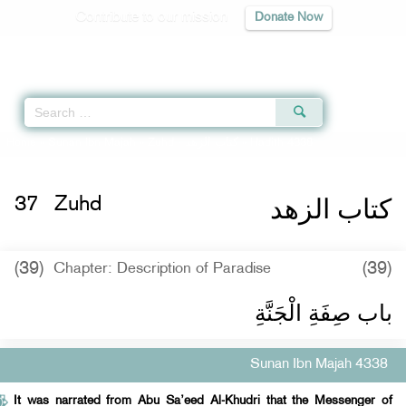
Contribute to our mission
Donate Now
Qur'an
|
Sunnah
|
Prayer Times
|
Audio
Home
»
Sunan Ibn Majah
»
Zuhd -
كتاب الزهد
» Hadith 4338
كتاب الزهد
37
Zuhd
(39)
(39)
Chapter: Description of Paradise
باب صِفَةِ الْجَنَّةِ
Sunan Ibn Majah 4338
It was narrated from Abu Sa’eed Al-Khudri that the Messenger of