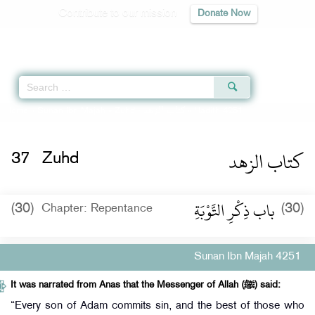
Contribute to our mission
Donate Now
Qur'an
|
Sunnah
|
Prayer Times
|
Audio
Home
»
Sunan Ibn Majah
»
Zuhd -
كتاب الزهد
» Hadith 4251
كتاب الزهد
37
Zuhd
باب ذِكْرِ التَّوْبَةِ
(30)
(30)
Chapter: Repentance
Sunan Ibn Majah 4251
It was narrated from Anas that the Messenger of Allah (ﷺ) said:
“Every son of Adam commits sin, and the best of those who