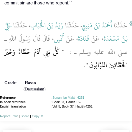
commit sin are those who repent.’”
حَدَّثَنَا
أَحْمَدُ بْنُ مَنِيعٍ
، حَدَّثَنَا
زَيْدُ بْنُ الْحُبَابِ
، حَدَّثَنَا
عَلِيُّ
بْنُ مَسْعَدَةَ
، عَنْ
قَتَادَةَ
، عَنْ
أَنَسٍ
، قَالَ قَالَ رَسُولُ اللَّهِ ـ
صلى الله عليه وسلم ـ ‏:
‏ ‏"‏ كُلُّ بَنِي آدَمَ خَطَّاءٌ وَخَيْرُ
الْخَطَّائِينَ التَّوَّابُونَ ‏"
‏ ‏.‏
Grade
:
Hasan
(Darussalam)
Reference
:
Sunan Ibn Majah 4251
In-book reference
: Book 37, Hadith 152
English translation
:
Vol. 5, Book 37, Hadith 4251
Report Error
|
Share
|
Copy
▼