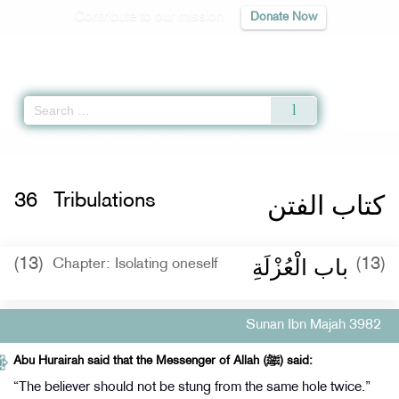
Contribute to our mission
Donate Now
Qur'an
|
Sunnah
|
Prayer Times
|
Audio
Home
»
Sunan Ibn Majah
»
Tribulations -
كتاب الفتن
» Hadith 3982
كتاب الفتن
36
Tribulations
باب الْعُزْلَةِ
(13)
(13)
Chapter: Isolating oneself
Sunan Ibn Majah 3982
Abu Hurairah said that the Messenger of Allah (ﷺ) said:
“The believer should not be stung from the same hole twice.”