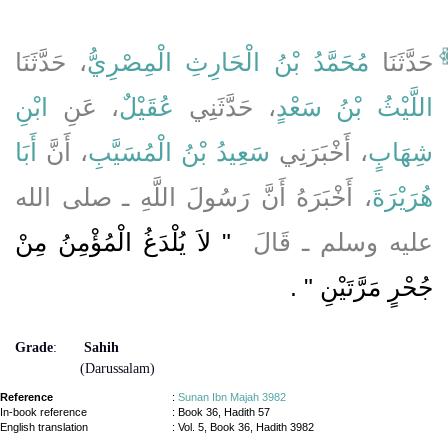
حَدَّثَنَا
مُحَمَّدُ بْنُ الْحَارِثِ الْمِصْرِيُّ
، حَدَّثَنَا
اللَّيْثُ بْنُ سَعْدٍ
، حَدَّثَنِي
عُقَيْلٌ
، عَنِ
ابْنِ
شِهَابٍ
، أَخْبَرَنِي
سَعِيدُ بْنُ الْمُسَيَّبِ
، أَنَّ
أَبَا
هُرَيْرَةَ
، أَخْبَرَهُ أَنَّ رَسُولَ اللَّهِ ـ صلى الله
عليه وسلم ـ قَالَ ‏
"‏ لاَ يُلْدَغُ الْمُؤْمِنُ مِنْ
جُحْرٍ مَرَّتَيْنِ ‏"
‏ ‏.‏
Grade
:
Sahih
(Darussalam)
Reference
:
Sunan Ibn Majah 3982
In-book reference
: Book 36, Hadith 57
English translation
:
Vol. 5, Book 36, Hadith 3982