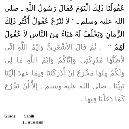
عُقُولُنَا ذَلِكَ الْيَوْمَ فَقَالَ رَسُولُ اللَّهِ ـ صلى
الله عليه وسلم ـ ‏"‏ لاَ تُنْزَعُ عُقُولُ أَكْثَرِ ذَلِكَ
الزَّمَانِ وَيَخْلُفُ لَهُ هَبَاءٌ مِنَ النَّاسِ لاَ عُقُولَ
لَهُمْ ‏"
‏ ‏.‏ ثُمَّ قَالَ الأَشْعَرِيُّ وَايْمُ اللَّهِ إِنِّي
لأَظُنُّهَا مُدْرِكَتِي وَإِيَّاكُمْ وَايْمُ اللَّهِ مَا لِي
وَلَكُمْ مِنْهَا مَخْرَجٌ إِنْ أَدْرَكَتْنَا فِيمَا عَهِدَ إِلَيْنَا
نَبِيُّنَا ـ صلى الله عليه وسلم ـ إِلاَّ أَنْ نَخْرُجَ
كَمَا دَخَلْنَا فِيهَا
‏.‏
Grade
:
Sahih
(Darussalam)