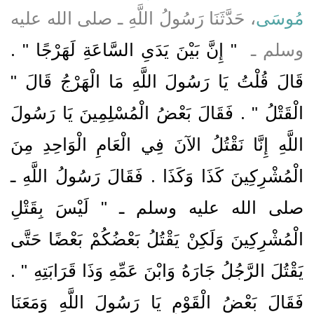
مُوسَى
، حَدَّثَنَا رَسُولُ اللَّهِ ـ صلى الله عليه
وسلم ـ ‏
"‏ إِنَّ بَيْنَ يَدَىِ السَّاعَةِ لَهَرْجًا ‏"‏ ‏.‏
قَالَ قُلْتُ يَا رَسُولَ اللَّهِ مَا الْهَرْجُ قَالَ ‏"‏
الْقَتْلُ ‏"‏ ‏.‏ فَقَالَ بَعْضُ الْمُسْلِمِينَ يَا رَسُولَ
اللَّهِ إِنَّا نَقْتُلُ الآنَ فِي الْعَامِ الْوَاحِدِ مِنَ
الْمُشْرِكِينَ كَذَا وَكَذَا ‏.‏ فَقَالَ رَسُولُ اللَّهِ ـ
صلى الله عليه وسلم ـ ‏"‏ لَيْسَ بِقَتْلِ
الْمُشْرِكِينَ وَلَكِنْ يَقْتُلُ بَعْضُكُمْ بَعْضًا حَتَّى
يَقْتُلَ الرَّجُلُ جَارَهُ وَابْنَ عَمِّهِ وَذَا قَرَابَتِهِ ‏"‏ ‏.‏
فَقَالَ بَعْضُ الْقَوْمِ يَا رَسُولَ اللَّهِ وَمَعَنَا