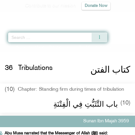
Contribute to our mission
Donate Now
Qur'an
|
Sunnah
|
Prayer Times
|
Audio
Home
»
Sunan Ibn Majah
»
Tribulations -
كتاب الفتن
» Hadith 3959
كتاب الفتن
36
Tribulations
(10)
Chapter: Standing firm during times of tribulation
باب التَّثَبُّتِ فِي الْفِتْنَةِ
(10)
Sunan Ibn Majah 3959
Abu Musa narrated that the Messenger of Allah (ﷺ) said: