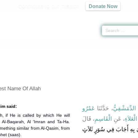
Contribute to our mission
Donate Now
tion -
كتاب الدعاء
» Hadith 3856
est Name Of Allah
sim said:
 الدِّمَشْقِيُّ
، حَدَّثَنَا
عَمْرُو
, if He is called by which He will
الْعَلاَءِ
، عَنِ
الْقَاسِمِ
، قَالَ
: Al-Baqarah, Al 'Imran and Ta-Ha.
mething similar from Al-Qasim, from
يَ بِهِ أَجَابَ فِي سُوَرٍ ثَلاَثٍ
het (saas).