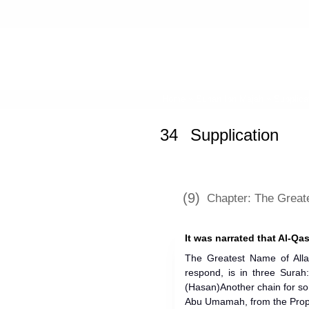
Home
»
Sunan Ibn Majah
»
Supplica
34
Supplication
(9)
Chapter: The Great
It was narrated that Al-Qa
The Greatest Name of Allah
respond, is in three Surah
(Hasan)Another chain for so
Abu Umamah, from the Prop