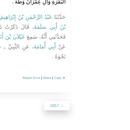
الْبَقَرَةِ وَآلِ عِمْرَانَ وَطَهَ ‏.‏
حَدَّثَنَا
عَبْدُ الرَّحْمَنِ بْنُ إِبْرَاهِيمَ
بْنُ أَبِي سَلَمَةَ
قَالَ ذَكَرْتُ ذَل
فَحَدَّثَنِي أَنَّهُ، سَمِعَ
غَيْلاَنَ بْنَ أَ
عَنْ
أَبِي أُمَامَةَ
عَنِ النَّبِيِّ 
نَحْوَهُ ‏.‏
Report Error
|
Share
|
Copy
▼
3857