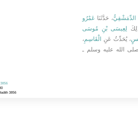
 الدِّمَشْقِيُّ
، حَدَّثَنَا
عَمْرُو
، ِكَ
لِعِيسَى بْنِ مُوسَى
،
الْقَاسِمِ
، يُحَدِّثُ عَنِ
نَسٍ
، ـ صلى الله عليه وسلم ـ
 3856
30
Hadith 3856