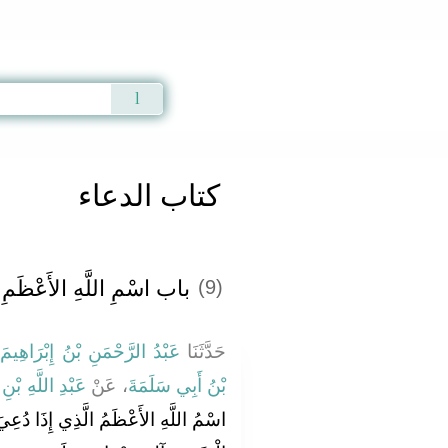
Qur'an
|
Sunnah
|
Prayer Times
|
Audio
كتاب الدعاء
باب اسْمِ اللَّهِ الأَعْظَمِ
(9)
حَدَّثَنَا
عَبْدُ الرَّحْمَنِ بْنُ إِبْرَاهِيمَ
بْنُ أَبِي سَلَمَةَ
، عَنْ
عَبْدِ اللَّهِ بْنِ 
اسْمُ اللَّهِ الأَعْظَمُ الَّذِي إِذَا دُعِ