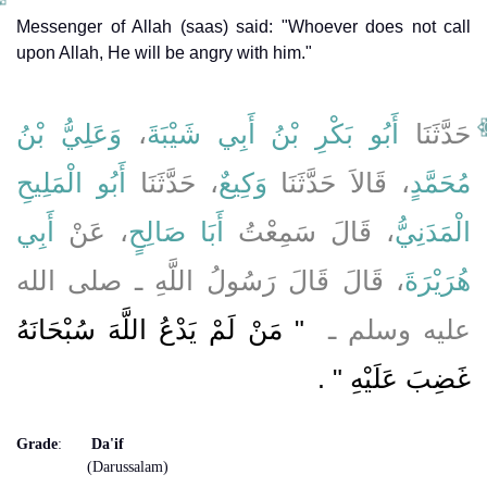
Messenger of Allah (saas) said: "Whoever does not call
upon Allah, He will be angry with him."
وَعَلِيُّ بْنُ
،
أَبُو بَكْرِ بْنُ أَبِي شَيْبَةَ
حَدَّثَنَا
مُحَمَّدٍ
، قَالاَ حَدَّثَنَا
وَكِيعٌ
، حَدَّثَنَا
أَبُو الْمَلِيحِ
الْمَدَنِيُّ
، قَالَ سَمِعْتُ
أَبَا صَالِحٍ
، عَنْ
أَبِي
هُرَيْرَةَ
، قَالَ قَالَ رَسُولُ اللَّهِ ـ صلى الله
عليه وسلم ـ ‏
"‏ مَنْ لَمْ يَدْعُ اللَّهَ سُبْحَانَهُ
غَضِبَ عَلَيْهِ ‏"
‏ ‏.‏
Grade
:
Da'if
(Darussalam)