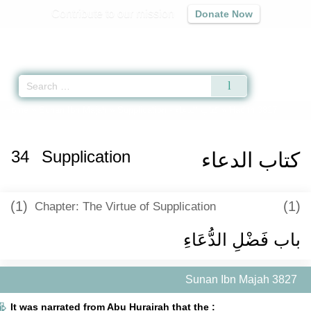
Contribute to our mission
Donate Now
Qur'an
|
Sunnah
|
Prayer Times
|
Audio
Home
»
Sunan Ibn Majah
»
Supplication -
كتاب الدعاء
» Hadith 3827
34
Supplication
كتاب الدعاء
(1)
(1)
Chapter: The Virtue of Supplication
باب فَضْلِ الدُّعَاءِ
Sunan Ibn Majah 3827
It was narrated from Abu Hurairah that the :