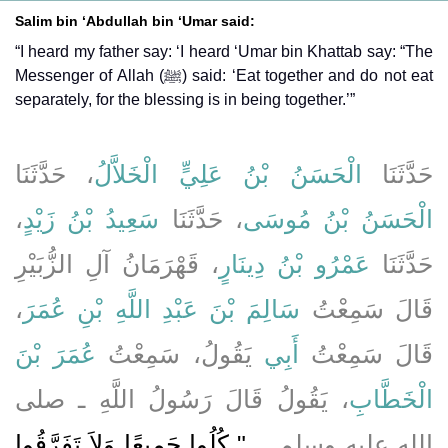
Salim bin ‘Abdullah bin ‘Umar said:
“I heard my father say: ‘I heard ‘Umar bin Khattab say: “The
Messenger of Allah (ﷺ) said: ‘Eat together and do not eat
separately, for the blessing is in being together.’”
حَدَّثَنَا
الْحَسَنُ بْنُ عَلِيٍّ الْخَلاَّلُ
، حَدَّثَنَا
،
سَعِيدُ بْنُ زَيْدٍ
، حَدَّثَنَا
الْحَسَنُ بْنُ مُوسَى
حَدَّثَنَا
عَمْرُو بْنُ دِينَارٍ
، قَهْرَمَانُ آلِ الزُّبَيْرِ
،
سَالِمَ بْنَ عَبْدِ اللَّهِ بْنِ عُمَرَ
قَالَ سَمِعْتُ
قَالَ سَمِعْتُ
أَبِي
يَقُولُ، سَمِعْتُ
عُمَرَ بْنَ
الْخَطَّابِ
، يَقُولُ قَالَ رَسُولُ اللَّهِ ـ صلى
الله عليه وسلم ـ ‏
"‏ كُلُوا جَمِيعًا وَلاَ تَفَرَّقُوا