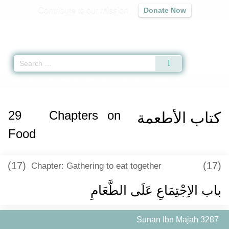
Contribute to our mission
Donate Now
Qur'an
|
Sunnah
|
Prayer Times
|
Audio
Home
»
Sunan Ibn Majah
»
Chapters on Food -
كتاب الأطعمة
» Hadith 3287
29
Chapters on
كتاب الأطعمة
Food
(17)
(17)
Chapter: Gathering to eat together
باب الاِجْتِمَاعِ عَلَى الطَّعَامِ
Sunan Ibn Majah 3287