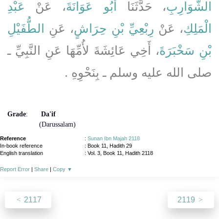
الشَّوَارِبِ
، حَدَّثَنَا
أَبُو عَوَانَةَ
، عَنْ
عَبْدِ
الْمَلِكِ
، عَنْ
رِبْعِيِّ بْنِ حِرَاشٍ
، عَنِ
الطُّفَيْلِ
بْنِ سَخْبَرَةَ
، أَخِي عَائِشَةَ لأُمِّهَا عَنِ النَّبِيِّ ـ
صلى الله عليه وسلم ـ بِنَحْوِهِ ‏.‏
Grade
:
Da'if
(Darussalam)
Reference
:
Sunan Ibn Majah 2118
In-book reference
: Book 11, Hadith 29
English translation
:
Vol. 3, Book 11, Hadith 2118
Report Error
|
Share
|
Copy
▼
2117
2119