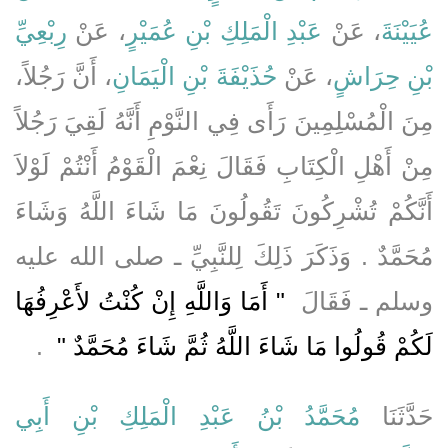
عُيَيْنَةَ
، عَنْ
عَبْدِ الْمَلِكِ بْنِ عُمَيْرٍ
، عَنْ
رِبْعِيِّ
بْنِ حِرَاشٍ
، عَنْ
حُذَيْفَةَ بْنِ الْيَمَانِ
، أَنَّ رَجُلاً،
مِنَ الْمُسْلِمِينَ رَأَى فِي النَّوْمِ أَنَّهُ لَقِيَ رَجُلاً
مِنْ أَهْلِ الْكِتَابِ فَقَالَ نِعْمَ الْقَوْمُ أَنْتُمْ لَوْلاَ
أَنَّكُمْ تُشْرِكُونَ تَقُولُونَ مَا شَاءَ اللَّهُ وَشَاءَ
مُحَمَّدٌ ‏.‏ وَذَكَرَ ذَلِكَ لِلنَّبِيِّ ـ صلى الله عليه
وسلم ـ فَقَالَ ‏
"‏ أَمَا وَاللَّهِ إِنْ كُنْتُ لأَعْرِفُهَا
لَكُمْ قُولُوا مَا شَاءَ اللَّهُ ثُمَّ شَاءَ مُحَمَّدٌ ‏"
‏ ‏.‏
حَدَّثَنَا
مُحَمَّدُ بْنُ عَبْدِ الْمَلِكِ بْنِ أَبِي