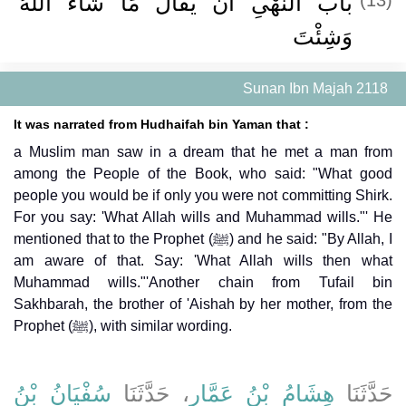
باب النَّهْىِ أَنْ يُقَالَ مَا شَاءَ اللَّهُ
وَشِئْتَ
Sunan Ibn Majah 2118
It was narrated from Hudhaifah bin Yaman that :
a Muslim man saw in a dream that he met a man from
among the People of the Book, who said: "What good
people you would be if only you were not committing Shirk.
For you say: 'What Allah wills and Muhammad wills."' He
mentioned that to the Prophet (ﷺ) and he said: "By Allah, I
am aware of that. Say: 'What Allah wills then what
Muhammad wills."'Another chain from Tufail bin
Sakhbarah, the brother of 'Aishah by her mother, from the
Prophet (ﷺ), with similar wording.
حَدَّثَنَا
هِشَامُ بْنُ عَمَّارٍ
، حَدَّثَنَا
سُفْيَانُ بْنُ