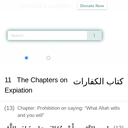
Contribute to our mission
Donate Now
Qur'an
|
Sunnah
|
Prayer Times
|
Audio
Home
»
Sunan Ibn Majah
»
The Chapters on Expiation -
كتاب الكفارات
» Had
اردو
Language:
English
Urdu
11
The Chapters on
كتاب الكفارات
Expiation
(13)
Chapter: Prohibition on saying: “What Allah wills
and you will”
(13)