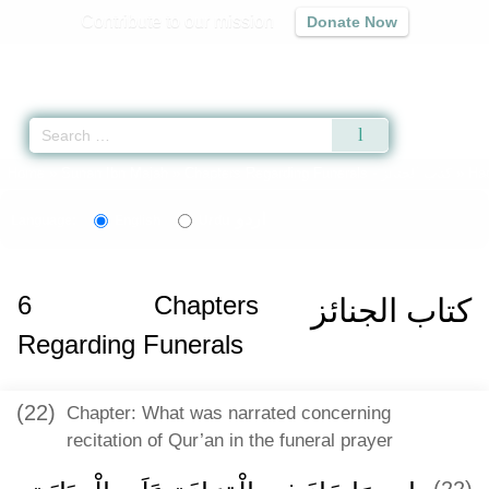
Contribute to our mission
Donate Now
Qur'an
|
Sunnah
|
Prayer Times
|
Audio
Home
»
Sunan Ibn Majah
»
Chapters Regarding Funerals -
كتاب الجنائز
» Ha
اردو
Language:
English
Urdu
6
Chapters
كتاب الجنائز
Regarding Funerals
(22)
Chapter: What was narrated concerning
recitation of Qur’an in the funeral prayer
(22)