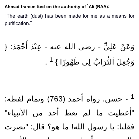
Ahmad transmitted on the authority of `Ali (RAA):
"The earth (dust) has been made for me as a means for
purification."
وَعَنْ عَلِيٍّ ‏- رضى الله عنه ‏- عِنْدَ أَحْمَدَ: {
1
وَجُعِلَ اَلتُّرَابُ لِي طَهُورًا }
‏ .‏
‏- حسن.‏ رواه أحمد (763)‏ وتمام لفظه:
"أعطيت ما لم يعط أحد من الأنبياء"
فقلنا: يا رسول الله! ما هو؟ قال: "نصرت