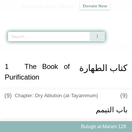
Contribute to our mission
Donate Now
Qur'an
|
Sunnah
|
Prayer Times
|
Audio
Home
»
Bulugh al-Maram
»
The Book of Purification -
كتاب الطهارة
» Hadith
1
The Book of
كتاب الطهارة
Purification
(9)
(9)
Chapter: Dry Ablution (at-Tayammum)
باب التيمم
Bulugh al-Maram 128