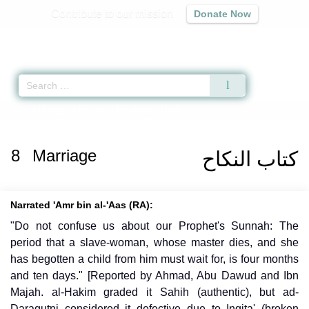
Contribute to our mission
Donate Now
Qur'an
|
Sunnah
|
Prayer Times
|
Audio
Home
»
Bulugh al-Maram
»
Marriage
» Hadith
8
Marriage
كتاب النكاح
Narrated 'Amr bin al-'Aas (RA):
"Do not confuse us about our Prophet's Sunnah: The
period that a slave-woman, whose master dies, and she
has begotten a child from him must wait for, is four months
and ten days." [Reported by Ahmad, Abu Dawud and Ibn
Majah. al-Hakim graded it Sahih (authentic), but ad-
Daraqutni considered it defective due to Inqita' (broken