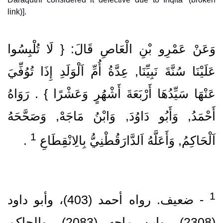
link)].
وَعَنْ عَمْرِو بْنِ الْعَاصِ قَالَ: { لَا تُلْبِسُوا
عَلَيْنَا سُنَّةَ نَبِيِّنَا, عِدَّةُ أُمِّ اَلْوَلَدِ إِذَا تُوُفِّيَ
عَنْهَا سَيِّدُهَا أَرْبَعَةَ أَشْهُرٍ وَعَشْرًا } .‏ رَوَاهُ
أَحْمَدُ, وَأَبُو دَاوُدَ, وَابْنُ مَاجَهْ, وَصَحَّحَهُ
1
اَلْحَاكِمُ, وَأَعَلَّهُ اَلدَّارَقُطْنِيُّ بِالِانْقِطَاعِ
‏ .‏
‏- ضعيف.‏ رواه أحمد (403)‏، وأبو داود
(2308)‏، وابن ماجه (2083)‏، والحاكم