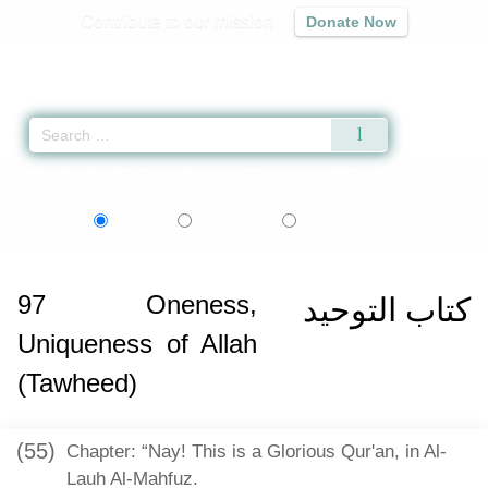
Contribute to our mission
Donate Now
Qur'an
|
Sunnah
|
Prayer Times
|
Audio
Home
»
Sahih al-Bukhari
»
Oneness, Uniqueness of Allah (Tawheed) -
اردو
বাংলা
Language:
English
Urdu
Bangla
97
Oneness,
كتاب التوحيد
Uniqueness of Allah
(Tawheed)
(55)
Chapter: “Nay! This is a Glorious Qur'an, in Al-
Lauh Al-Mahfuz.