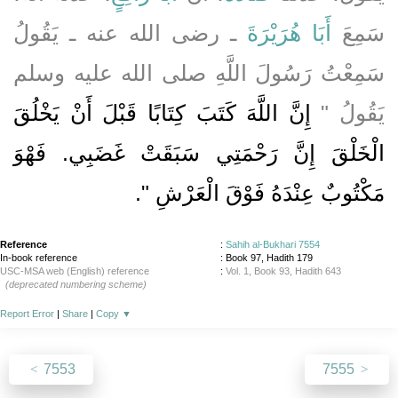
سَمِعَ
أَبَا هُرَيْرَةَ
ـ رضى الله عنه ـ يَقُولُ
سَمِعْتُ رَسُولَ اللَّهِ صلى الله عليه وسلم
يَقُولُ ‏"‏
إِنَّ اللَّهَ كَتَبَ كِتَابًا قَبْلَ أَنْ يَخْلُقَ
الْخَلْقَ إِنَّ رَحْمَتِي سَبَقَتْ غَضَبِي‏.‏ فَهْوَ
مَكْتُوبٌ عِنْدَهُ فَوْقَ الْعَرْشِ ‏"
‏‏.‏
Reference
:
Sahih al-Bukhari 7554
In-book reference
: Book 97, Hadith 179
USC-MSA web (English) reference
:
Vol. 1, Book 93, Hadith 643
(deprecated numbering scheme)
Report Error
|
Share
|
Copy
▼
7553
7555