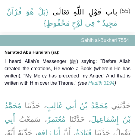
{‏بَلْ هُوَ قُرْآنٌ
باب قَوْلِ اللَّهِ تَعَالَى ‏
(55)
مَجِيدٌ * فِي لَوْحٍ مَحْفُوظٍ}
Sahih al-Bukhari 7554
Narrated Abu Hurairah (ra):
I heard Allah's Messenger (ﷺ) saying: "Before Allah
created the creations, He wrote a Book (wherein He has
written): "My Mercy has preceded my Anger.' And that is
written with Him over the Throne."
(see
Hadith 3194
)
حَدَّثَنِي
مُحَمَّدُ بْنُ أَبِي غَالِبٍ
، حَدَّثَنَا
مُحَمَّدُ
بْنُ إِسْمَاعِيلَ
، حَدَّثَنَا
مُعْتَمِرٌ
، سَمِعْتُ
أَبِي
يَقُولُ، حَدَّثَنَا
قَتَادَةُ
، أَنَّ
أَبَا رَافِعٍ
، حَدَّثَهُ أَنَّهُ،