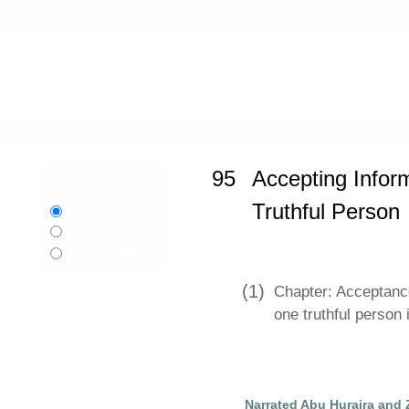
Home
»
Sahih al-Bukhari
»
Accepting
95
Accepting Infor
Language:
Truthful Person
English
اردو
Urdu
বাংলা
Bangla
(1)
Chapter: Acceptance
one truthful person 
Narrated Abu Huraira and 