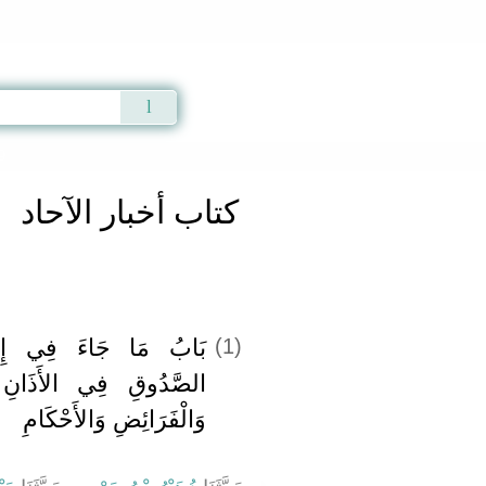
Qur'an
|
Sunnah
|
Prayer Times
|
Audio
9
كتاب أخبار الآحاد
بَابُ مَا جَاءَ فِي إِجَا
(1)
الصَّدُوقِ فِي الأَذَانِ و
وَالْفَرَائِضِ وَالأَحْكَامِ