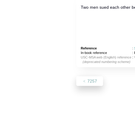
Two men sued each other be
Reference
:
In-book reference
: 
USC-MSA web (English) reference
:
(deprecated numbering scheme)
7257