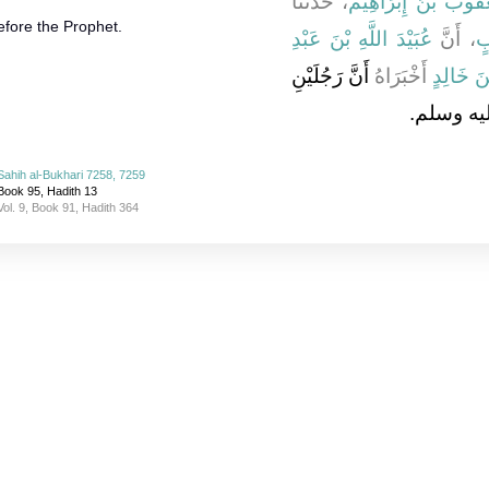
ْقُوبُ بْنُ إِبْرَاهِيمَ
، حَدَّثَنَا
fore the Prophet.
بٍ
، أَنَّ
عُبَيْدَ اللَّهِ بْنَ عَبْدِ
ْنَ خَالِدٍ
أَخْبَرَاهُ
أَنَّ رَجُلَيْنِ
ليه وسلم‏.‏
Sahih al-Bukhari 7258, 7259
Book 95, Hadith 13
Vol. 9, Book 91, Hadith 364