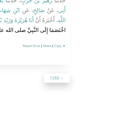
حَدَّثَنَا
زُهَيْرُ بْنُ حَرْبٍ
، حَدَّثَنَا
يَع
أَبِي
، عَنْ
صَالِحٍ
، عَنِ
ابْنِ شِهَا
اللَّهِ
، أَخْبَرَهُ أَنَّ
أَبَا هُرَيْرَةَ
وَزَيْدَ ب
اخْتَصَمَا إِلَى النَّبِيِّ صلى الله ع
Report Error
|
Share
|
Copy
▼
7260