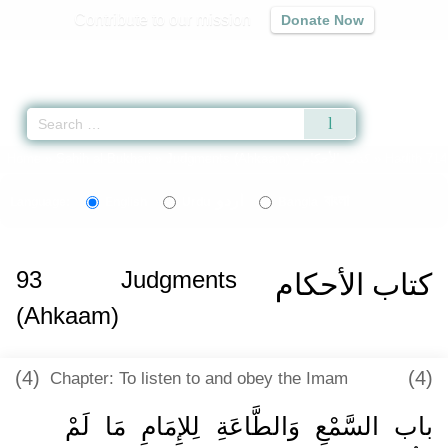
Contribute to our mission
Donate Now
Qur'an
|
Sunnah
|
Prayer Times
|
Audio
Home
»
Sahih al-Bukhari
»
Judgments (Ahkaam) -
كتاب الأحكام
» Hadith 714
اردو
বাংলা
Language:
English
Urdu
Bangla
93
Judgments
كتاب الأحكام
(Ahkaam)
(4)
(4)
Chapter: To listen to and obey the Imam
باب السَّمْعِ وَالطَّاعَةِ لِلإِمَامِ مَا لَمْ