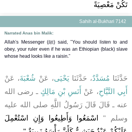
تَكُنْ مَعْصِيَةً
Sahih al-Bukhari 7142
Narrated Anas bin Malik:
Allah's Messenger (ﷺ) said, "You should listen to and
obey, your ruler even if he was an Ethiopian (black) slave
whose head looks like a raisin."
حَدَّثَنَا
مُسَدَّدٌ
، حَدَّثَنَا
يَحْيَى
، عَنْ
شُعْبَةَ
، عَنْ
أَبِي التَّيَّاحِ
، عَنْ
أَنَسِ بْنِ مَالِكٍ
ـ رضى الله
عنه ـ قَالَ قَالَ رَسُولُ اللَّهِ صلى الله عليه
وسلم ‏"‏
اسْمَعُوا وَأَطِيعُوا وَإِنِ اسْتُعْمِلَ
عَلَيْكُمْ عَبْدٌ حَبَشِيٌّ كَأَنَّ رَأْسَهُ زَبِيبَةٌ ‏"
‏‏.‏