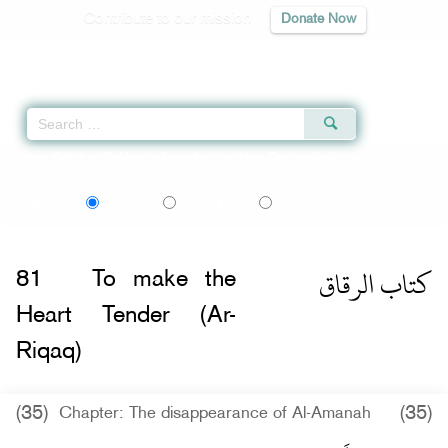
Contribute to our mission
Donate Now
Qur'an
|
Sunnah
|
Prayer Times
|
Audio
Home
»
Sahih al-Bukhari
»
To make the Heart Tender (Ar-Riqaq) -
كتاب الرقاق
اردو
বাংলা
Language:
English
Urdu
Bangla
كتاب الرقاق
81
To make the
Heart Tender (Ar-
Riqaq)
(35)
(35)
Chapter: The disappearance of Al-Amanah