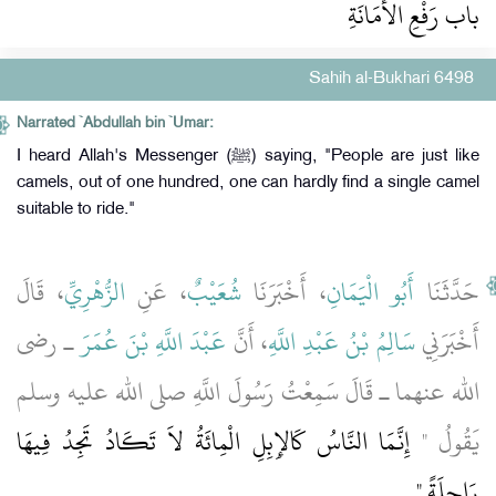
باب رَفْعِ الأَمَانَةِ
Sahih al-Bukhari 6498
Narrated `Abdullah bin `Umar:
I heard Allah's Messenger (ﷺ) saying, "People are just like
camels, out of one hundred, one can hardly find a single camel
suitable to ride."
حَدَّثَنَا
أَبُو الْيَمَانِ
، أَخْبَرَنَا
شُعَيْبٌ
، عَنِ
الزُّهْرِيِّ
، قَالَ
أَخْبَرَنِي
سَالِمُ بْنُ عَبْدِ اللَّهِ
، أَنَّ
عَبْدَ اللَّهِ بْنَ عُمَرَ
ـ رضى
الله عنهما ـ قَالَ سَمِعْتُ رَسُولَ اللَّهِ صلى الله عليه وسلم
يَقُولُ ‏"‏
إِنَّمَا النَّاسُ كَالإِبِلِ الْمِائَةُ لاَ تَكَادُ تَجِدُ فِيهَا
رَاحِلَةً ‏"
‏‏.‏