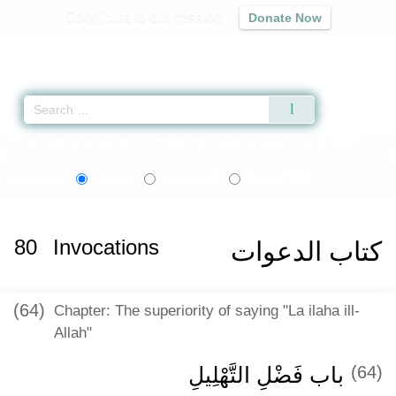
Contribute to our mission
Donate Now
Qur'an
|
Sunnah
|
Prayer Times
|
Audio
» Hadith 6404
كتاب الدعوات
Invocations -
»
Sahih al-Bukhari
»
Home
বাংলা
اردو
Language:
English
Urdu
Bangla
80
Invocations
كتاب الدعوات
(64)
Chapter: The superiority of saying "La ilaha ill-
Allah"
(64)
باب فَضْلِ التَّهْلِيلِ