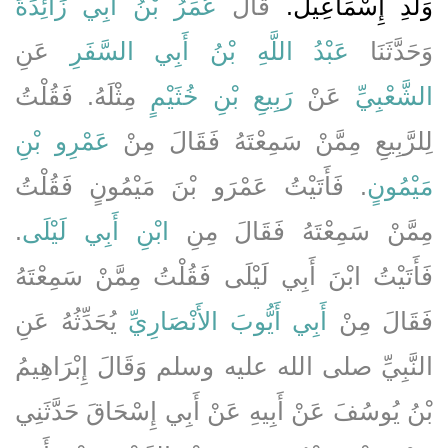
وَلَدِ إِسْمَاعِيلَ‏.‏
قَالَ
عُمَرُ بْنُ أَبِي زَائِدَةَ
وَحَدَّثَنَا
عَبْدُ اللَّهِ بْنُ أَبِي السَّفَرِ
عَنِ
الشَّعْبِيِّ
عَنْ
رَبِيعِ بْنِ خُثَيْمٍ
مِثْلَهُ‏.‏ فَقُلْتُ
لِلرَّبِيعِ مِمَّنْ سَمِعْتَهُ فَقَالَ مِنْ
عَمْرِو بْنِ
مَيْمُونٍ
‏.‏ فَأَتَيْتُ عَمْرَو بْنَ مَيْمُونٍ فَقُلْتُ
مِمَّنْ سَمِعْتَهُ فَقَالَ مِنِ
ابْنِ أَبِي لَيْلَى
‏.‏
فَأَتَيْتُ ابْنَ أَبِي لَيْلَى فَقُلْتُ مِمَّنْ سَمِعْتَهُ
فَقَالَ مِنْ
أَبِي أَيُّوبَ الأَنْصَارِيِّ
يُحَدِّثُهُ عَنِ
النَّبِيِّ صلى الله عليه وسلم وَقَالَ إِبْرَاهِيمُ
بْنُ يُوسُفَ عَنْ أَبِيهِ عَنْ أَبِي إِسْحَاقَ حَدَّثَنِي