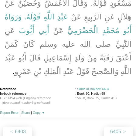
مَسْعُودٍ قَوْلَهُ‏.‏ وَقَالَ الأَعْمَشُ وَحُصَيْنٌ عَنْ
هِلاَلٍ عَنِ الرَّبِيعِ عَنْ
عَبْدِ اللَّهِ قَوْلَهُ‏.‏ وَرَوَاهُ
أَبُو مُحَمَّدٍ الْحَضْرَمِيُّ
عَنْ
أَبِي أَيُّوبَ
عَنِ
النَّبِيِّ صلى الله عليه وسلم
كَانَ كَمَنْ
أَعْتَقَ رَقَبَةً مِنْ وَلَدِ إِسْمَاعِيلِ قَالَ أَبُو عَبْد
اللَّهِ وَالصَّحِيحُ قَوْلُ عَبْدِ الْمَلِكِ بْنِ عَمْرٍو
.‏
Reference
:
Sahih al-Bukhari 6404
In-book reference
: Book 80, Hadith 99
USC-MSA web (English) reference
:
Vol. 8, Book 75, Hadith 413
(deprecated numbering scheme)
Report Error
|
Share
|
Copy
▼
6403
6405