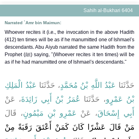
Sahih al-Bukhari 6404
Narrated `Amr bin Maimun:
Whoever recites it (i.e., the invocation in the above Hadith
(412) ten times will be as if he manumitted one of Ishmael's
descendants. Abu Aiyub narrated the same Hadith from the
Prophet (ﷺ) saying, "(Whoever recites it ten times) will be
as if he had manumitted one of Ishmael's descendants."
حَدَّثَنَا
عَبْدُ اللَّهِ بْنُ مُحَمَّدٍ
، حَدَّثَنَا
عَبْدُ الْمَلِكِ
بْنُ عَمْرٍو
، حَدَّثَنَا
عُمَرُ بْنُ أَبِي زَائِدَةَ
، عَنْ
أَبِي إِسْحَاقَ
، عَنْ
عَمْرِو بْنِ مَيْمُونٍ
، قَالَ
مَنْ قَالَ عَشْرًا كَانَ كَمَنْ أَعْتَقَ رَقَبَةً مِنْ