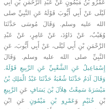
عَمْرُو بْنُ مَيْمُونٍ عَنْ عَبْدِ الرَّحْمَنِ بْنِ أَبِي
لَيْلَى عَنْ أَبِي أَيُّوبَ قَوْلَهُ عَنِ النَّبِيِّ صلى
الله عليه وسلم‏.‏ وَقَالَ مُوسَى حَدَّثَنَا
وُهَيْبٌ، عَنْ دَاوُدَ، عَنْ عَامِرٍ، عَنْ عَبْدِ
الرَّحْمَنِ بْنِ أَبِي لَيْلَى، عَنْ أَبِي أَيُّوبَ، عَنِ
النَّبِيِّ صلى الله عليه وسلم‏.‏ وَقَالَ
إِسْمَاعِيلُ عَنِ الشَّعْبِيِّ عَنِ الرَّبِيعِ قَوْلَهُ‏.‏
وَقَالَ آدَمُ حَدَّثَنَا شُعْبَةُ حَدَّثَنَا عَبْدُ الْمَلِكِ بْنُ
مَيْسَرَةَ سَمِعْتُ هِلاَلَ بْنَ يَسَافٍ
عَنِ
الرَّبِيعِ
بْنِ
خُثَيْمٍ
وَ
عَمْرِو بْنِ مَيْمُونٍ
عَنِ ابْنِ