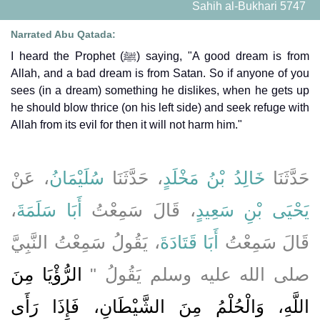
Sahih al-Bukhari 5747
Narrated Abu Qatada:
I heard the Prophet (ﷺ) saying, "A good dream is from
Allah, and a bad dream is from Satan. So if anyone of you
sees (in a dream) something he dislikes, when he gets up
he should blow thrice (on his left side) and seek refuge with
Allah from its evil for then it will not harm him."
حَدَّثَنَا
خَالِدُ بْنُ مَخْلَدٍ
، حَدَّثَنَا
سُلَيْمَانُ
، عَنْ
،
أَبَا سَلَمَةَ
، قَالَ سَمِعْتُ
يَحْيَى بْنِ سَعِيدٍ
قَالَ سَمِعْتُ
أَبَا قَتَادَةَ
، يَقُولُ سَمِعْتُ النَّبِيَّ
صلى الله عليه وسلم يَقُولُ ‏"‏
الرُّؤْيَا مِنَ
اللَّهِ، وَالْحُلْمُ مِنَ الشَّيْطَانِ، فَإِذَا رَأَى