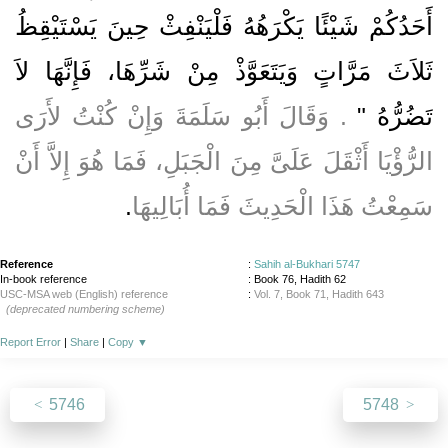
أَحَدُكُمْ شَيْئًا يَكْرَهُهُ فَلْيَنْفِثْ حِينَ يَسْتَيْقِظُ
ثَلاَثَ مَرَّاتٍ وَيَتَعَوَّذْ مِنْ شَرِّهَا، فَإِنَّهَا لاَ
تَضُرُّهُ ‏"
‏‏.‏ وَقَالَ أَبُو سَلَمَةَ وَإِنْ كُنْتُ لأَرَى
الرُّؤْيَا أَثْقَلَ عَلَىَّ مِنَ الْجَبَلِ، فَمَا هُوَ إِلاَّ أَنْ
سَمِعْتُ هَذَا الْحَدِيثَ فَمَا أُبَالِيهَا
‏.‏
Reference
:
Sahih al-Bukhari 5747
In-book reference
: Book 76, Hadith 62
USC-MSA web (English) reference
:
Vol. 7, Book 71, Hadith 643
(deprecated numbering scheme)
Report Error
|
Share
|
Copy
▼
5746
5748