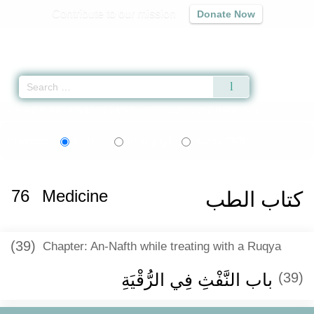
Contribute to our mission
Donate Now
Qur'an
|
Sunnah
|
Prayer Times
|
Audio
Home
»
Sahih al-Bukhari
»
Medicine -
كتاب الطب
» Hadith 5747
اردو
বাংলা
Language:
English
Urdu
Bangla
76
Medicine
كتاب الطب
(39)
Chapter: An-Nafth while treating with a Ruqya
باب النَّفْثِ فِي الرُّقْيَةِ
(39)