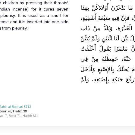
 children by pressing their throats!
َا تَدْغَرْنَ أَوْلاَدَكُنَّ بِهَذَا
ndian incense) for it cures seven
pleurisy. It is used as a snuff for
ِيِّ، فَإِنَّ فِيهِ سَبْعَةَ أَشْفِيَةٍ
sease and it is inserted into one side
ْعُذْرَةِ، وَيُلَدُّ مِنْ ذَاتِ
 from pleurisy."
َيَّنَ لَنَا اثْنَيْنِ وَلَمْ يُبَيِّنْ
نَّ مَعْمَرًا يَقُولُ أَعْلَقْتُ
ْتُ عَنْهُ، حَفِظْتُهُ مِنْ فِي
َ يُحَنَّكُ بِالإِصْبَعِ وَأَدْخَلَ
فْعَ حَنَكِهِ بِإِصْبَعِهِ، وَلَمْ
Sahih al-Bukhari 5713
Book 76, Hadith 30
Vol. 7, Book 71, Hadith 611