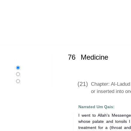
Home
»
Sahih al-Bukhari
»
Medicine
76
Medicine
Language:
English
اردو
Urdu
বাংলা
Bangla
(21)
Chapter: Al-Ladud
or inserted into on
Narrated Um Qais:
I went to Allah's Messenger (ﷺ) along with a a son of
whose palate and tonsils 
treatment for a (throat and