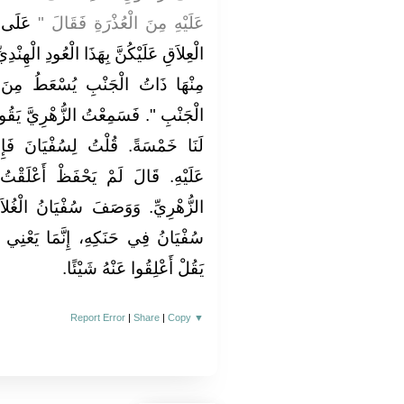
عَلَيْهِ مِنَ الْعُذْرَةِ فَقَالَ ‏"‏
عَلَى م
الْعِلاَقِ عَلَيْكُنَّ بِهَذَا الْعُودِ الْهِنْد،
مِنْهَا ذَاتُ الْجَنْبِ يُسْعَطُ مِنَ ال
الْجَنْبِ ‏"‏‏.‏ فَسَمِعْتُ الزُّهْرِيَّ يَقُولُ ب
لَنَا خَمْسَةً‏.‏ قُلْتُ لِسُفْيَانَ فَإِ
عَلَيْهِ‏.‏ قَالَ لَمْ يَحْفَظْ أَعْلَق
الزُّهْرِيِّ‏.‏ وَوَصَفَ سُفْيَانُ الْغُلاَم
سُفْيَانُ فِي حَنَكِهِ، إِنَّمَا يَعْنِي رَ
يَقُلْ أَعْلِقُوا عَنْهُ شَيْئًا
‏.‏
Report Error
|
Share
|
Copy
▼