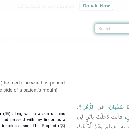
Contribute to our mission
Donate Now
 -
كتاب الطب
» Hadith 5713
 (the medicine which is poured
e side of a patient's mouth)
،
الزُّهْرِيِّ
، عَنِ
سُفْيَانُ
، ا
 mine
ٍ
، قَالَتْ دَخَلْتُ بِابْنٍ لِي
I had pressed with my finger as a
 tonsil) disease. The Prophet (ﷺ)
يه وسلم وَقَدْ أَعْلَقْتُ