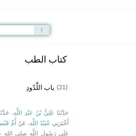
Qur'an
|
Sunnah
|
Prayer Times
|
Audio
كتاب الطب
باب اللَّدُودِ
(21)
حَدَّثَنَا
عَلِيُّ بْنُ عَبْدِ اللَّهِ
حَدَّثَنَ
أَخْبَرَنِي
عُبَيْدُ اللَّهِ
، عَنْ
أُمِّ قَيْس
عَلَى رَسُولِ اللَّهِ صلى الله عل