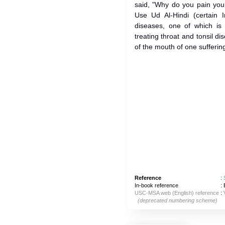
said, "Why do you pain your
Use Ud Al-Hindi (certain I
diseases, one of which is 
treating throat and tonsil di
of the mouth of one suffering
Reference
:
In-book reference
: 
USC-MSA web (English) reference
:
(deprecated numbering scheme)