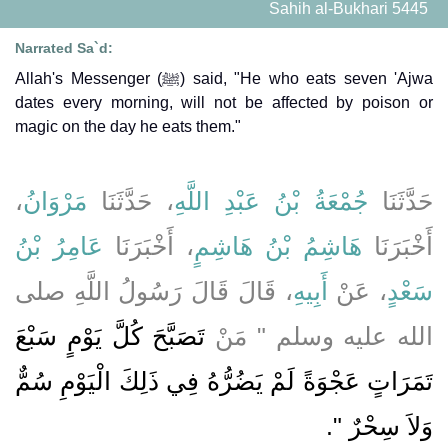
Sahih al-Bukhari 5445
Narrated Sa`d:
Allah's Messenger (ﷺ) said, "He who eats seven 'Ajwa
dates every morning, will not be affected by poison or
magic on the day he eats them."
،
مَرْوَانُ
، حَدَّثَنَا
جُمْعَةُ بْنُ عَبْدِ اللَّهِ
حَدَّثَنَا
أَخْبَرَنَا
هَاشِمُ بْنُ هَاشِمٍ
، أَخْبَرَنَا
عَامِرُ بْنُ
سَعْدٍ
، عَنْ
أَبِيهِ
، قَالَ قَالَ رَسُولُ اللَّهِ صلى
الله عليه وسلم ‏"‏ مَنْ
تَصَبَّحَ كُلَّ يَوْمٍ سَبْعَ
تَمَرَاتٍ عَجْوَةً لَمْ يَضُرُّهُ فِي ذَلِكَ الْيَوْمِ سُمٌّ
وَلاَ سِحْرٌ ‏"
‏‏.‏