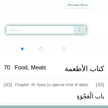
Contribute to our mission
Donate Now
Qur'an
|
Sunnah
|
Prayer Times
|
Audio
Home
»
Sahih al-Bukhari
»
Food, Meals -
كتاب الأطعمة
» Hadith 5445
اردو
বাংলা
Language:
English
Urdu
Bangla
70
Food, Meals
كتاب الأطعمة
(43)
(43)
Chapter: Al-'Ajwa (a special kind of date).
باب الْعَجْوَةِ