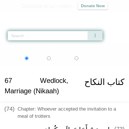
Contribute to our mission
Donate Now
Qur'an
|
Sunnah
|
Prayer Times
|
Audio
Home
»
Sahih al-Bukhari
»
Wedlock, Marriage (Nikaah) -
كتاب النكاح
» Hadit
اردو
বাংলা
Language:
English
Urdu
Bangla
67
Wedlock,
كتاب النكاح
Marriage (Nikaah)
(74)
Chapter: Whoever accepted the invitation to a
meal of trotters
(73)