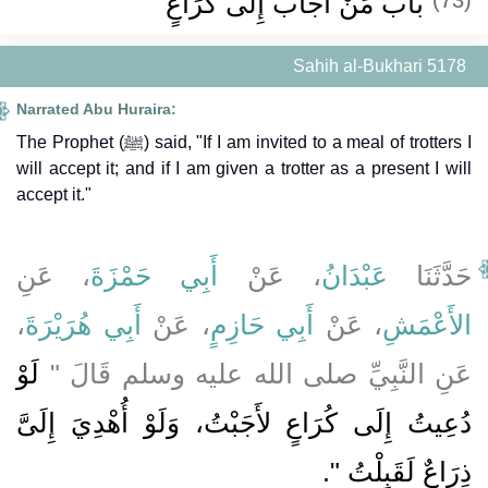
باب مَنْ أَجَابَ إِلَى كُرَاعٍ
Sahih al-Bukhari 5178
Narrated Abu Huraira:
The Prophet (ﷺ) said, "If I am invited to a meal of trotters I
will accept it; and if I am given a trotter as a present I will
accept it."
حَدَّثَنَا
عَبْدَانُ
، عَنْ
أَبِي حَمْزَةَ
، عَنِ
،
أَبِي هُرَيْرَةَ
، عَنْ
أَبِي حَازِمٍ
، عَنْ
الأَعْمَشِ
عَنِ النَّبِيِّ صلى الله عليه وسلم قَالَ ‏"‏
لَوْ
دُعِيتُ إِلَى كُرَاعٍ لأَجَبْتُ، وَلَوْ أُهْدِيَ إِلَىَّ
ذِرَاعٌ لَقَبِلْتُ ‏"
‏‏.‏