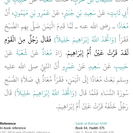
أَبِي ثَابِتٍ
، عَنْ
سَعِيدِ بْنِ جُبَيْرٍ
، عَنْ
عَمْرِو بْنِ مَيْمُونٍ
، أَنَّ
مُعَاذًا
ـ رضى الله عنه ـ لَمَّا قَدِمَ الْيَمَنَ صَلَّى بِهِمِ الصُّبْحَ
فَقَرَأَ
{‏وَاتَّخَذَ اللَّهُ إِبْرَاهِيمَ خَلِيلاً‏}
‏ فَقَالَ رَجُلٌ مِنَ الْقَوْمِ
لَقَدْ قَرَّتْ عَيْنُ أُمِّ إِبْرَاهِيمَ‏.‏
زَادَ
مُعَاذٌ
عَنْ
شُعْبَةَ
عَنْ
حَبِيبٍ
عَنْ
سَعِيدٍ
عَنْ
عَمْرٍو
أَنَّ النَّبِيَّ صلى الله عليه
وسلم بَعَثَ مُعَاذًا إِلَى الْيَمَنِ، فَقَرَأَ مُعَاذٌ فِي صَلاَةِ الصُّبْحِ
سُورَةَ النِّسَاءِ فَلَمَّا قَالَ ‏‏
{‏وَاتَّخَذَ اللَّهُ إِبْرَاهِيمَ خَلِيلاً‏}
‏ قَالَ
رَجُلٌ خَلْفَهُ قَرَّتْ عَيْنُ أُمِّ إِبْرَاهِيمَ
‏.‏
Reference
:
Sahih al-Bukhari 4348
In-book reference
: Book 64, Hadith 375
USC-MSA web (English) reference
:
Vol. 5, Book 59, Hadith 635