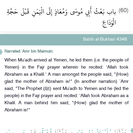
باب بَعْثُ أَبِي مُوسَى وَمُعَاذٍ إِلَى الْيَمَنِ قَبْلَ حَجَّةِ
(60)
الْوَدَاعِ
Sahih al-Bukhari 4348
Narrated `Amr bin Maimuin:
When Mu`adh arrived at Yemen, he led them (i.e. the people of
Yemen) in the Fajr prayer wherein he recited: 'Allah took
Abraham as a Khalil.' A man amongst the people said, "(How)
glad the mother of Abraham is!" (In another narration) `Amr
said, "The Prophet (ﷺ) sent Mu`adh to Yemen and he (led the
people) in the Fajr prayer and recited: 'Allah took Abraham as a
Khalil. A man behind him said, "(How) glad the mother of
Abraham is!"
حَدَّثَنَا
سُلَيْمَانُ بْنُ حَرْبٍ
، حَدَّثَنَا
شُعْبَةُ
، عَنْ
حَبِيبِ بْنِ