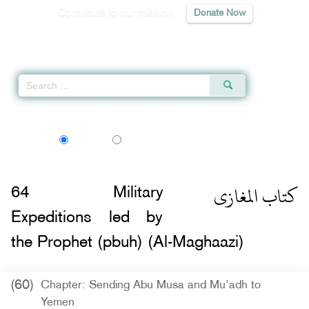
Contribute to our mission
Donate Now
Qur'an
|
Sunnah
|
Prayer Times
|
Audio
Home
»
Sahih al-Bukhari
»
Military Expeditions led by the Prophet (pbuh) (Al
বাংলা
Language:
English
Bangla
كتاب المغازى
64
Military
Expeditions led by
the Prophet (pbuh) (Al-Maghaazi)
(60)
Chapter: Sending Abu Musa and Mu'adh to
Yemen